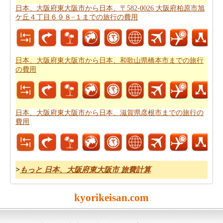
トプラン
を計画し、あなたのルートプランナーを使用す
日本、大阪府東大阪市から日本、〒582-0026 大阪府柏原市旭
ケ丘４丁目６９８−１までの旅行の費用
ることができます。
日本、大阪府東大阪市から日本、和歌山県橋本市までの旅行
の費用
日本、大阪府東大阪市から日本、滋賀県彦根市までの旅行の
費用
>
もっと 日本、大阪府東大阪市 旅費計算
kyorikeisan.com