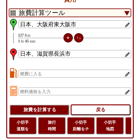
127
Km
1
hr
45
min
小切手
旅行
小切手
小切手
旅
道順を
時間
距離をチ
地図
距