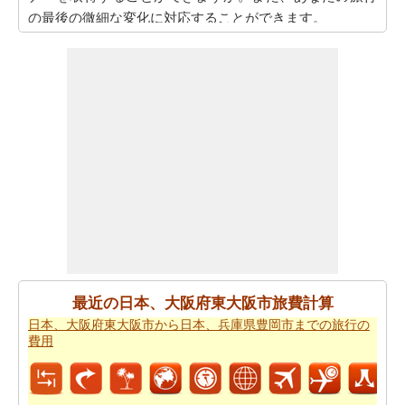
の最後の微細な変化に対応することができます。
また、あなたは目的地に到達した後、別の活動を計画す
るために、旅行時間を知りたいかもしれません。あなた
は
日本、大阪府東大阪市から日本、滋賀県長浜市までの
移動時間
を取得することができます。
あなたは道路の旅の代わりに飛行を取ることによって、
時間と労力を節約しますか。このケースでは、
日本、大
阪府東大阪市から日本、滋賀県長浜市までの飛行距離
を
認識する必要があります。
あなたは飛行機で旅行している場合、また、あなたの旅
のために必要な飛行時間を知りたいかもしれません。あ
なたは
日本、大阪府東大阪市から日本、滋賀県長浜市ま
最近の日本、大阪府東大阪市旅費計算
での飛行時間
を得ることができます。
日本、大阪府東大阪市から日本、兵庫県豊岡市までの旅行の
費用
あなたは道路で旅行すると停止点やあなたの旅行の途中
可能性を知りたいことを決定した場合、あなたの
日本、
大阪府東大阪市から日本、滋賀県長浜市までの道路ルー