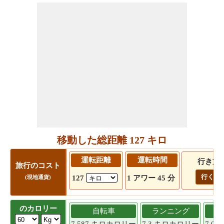
移動した総距離 127 キロ
運転距離
運転時間
行き方
旅行のコスト
行く!
127
1 アワー 45 分
(現地通貨)
のカロリー
自転車
ランニング
7.587 キロカロリー
7.3 キロカロリー
7.0