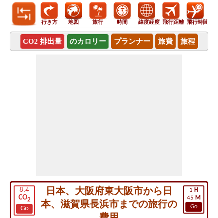
行き方
地図
旅行
時間
緯度経度
飛行距離
飛行時間
CO2 排出量
のカロリー
プランナー
旅費
旅程
日本、大阪府東大阪市から日
8.4
1
H
CO
45
M
2
本、滋賀県長浜市までの旅行の
Go
Go
費用