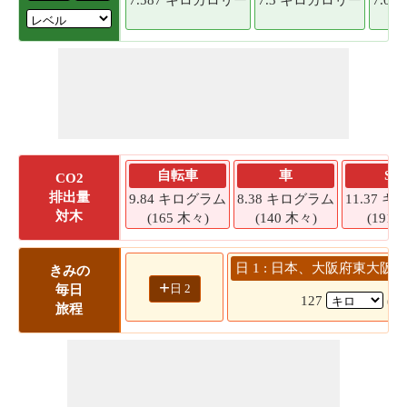
自転車
車
SU
CO2
排出量
9.84 キログラム
8.38 キログラム
11.37 
対木
(165 木々)
(140 木々)
(191 
日 1 : 日本、大阪府東大阪市
きみの
+
日 2
毎日
127
(1
旅程