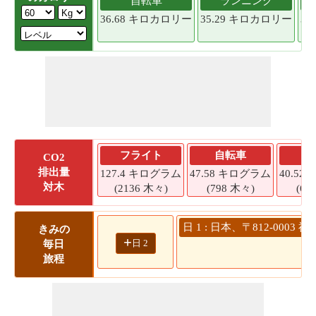
自転車
ランニング
36.68 キロカロリー
35.29 キロカロリー
33
フライト
自転車
CO2
排出量
127.4 キログラム
47.58 キログラム
40.5
対木
(2136 木々)
(798 木々)
(67
日 1 : 日本、〒812-00
きみの
+
日 2
毎日
旅程