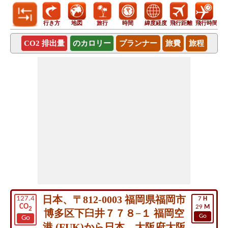
行き方
地図
旅行
時間
緯度経度
飛行距離
飛行時間
CO2 排出量
のカロリー
プランナー
旅費
旅程
日本、〒812-0003 福岡県福岡市
127.4
7
H
CO
29
M
2
博多区下臼井７７８−１ 福岡空
Go
Go
港 (FUK)から日本、大阪府大阪