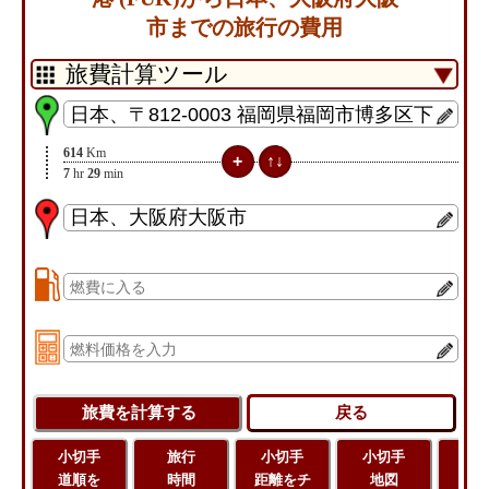
市までの旅行の費用
614
Km
7
hr
29
min
小切手
旅行
小切手
小切手
旅
道順を
時間
距離をチ
地図
距