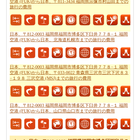
空港 (FUK)から日本、〒811-3434 福岡県宗像市村山田までの
必要があります。
旅行の費用
あなたは飛行機で旅行している場合、また、あなたの旅
のために必要な飛行時間を知りたいかもしれません。あ
なたは
日本、〒812-0003 福岡県福岡市博多区下臼井７７
日本、〒812-0003 福岡県福岡市博多区下臼井７７８−１ 福岡
８−１ 福岡空港 (FUK)から日本、大阪府大阪市までの飛行
空港 (FUK)から日本、北海道札幌市までの旅行の費用
時間
を得ることができます。
あなたは道路で旅行すると停止点やあなたの旅行の途中
可能性を知りたいことを決定した場合、あなたの
日本、
日本、〒812-0003 福岡県福岡市博多区下臼井７７８−１ 福岡
空港 (FUK)から日本、〒033-0022 青森県三沢市三沢下沢８３
〒812-0003 福岡県福岡市博多区下臼井７７８−１ 福岡空
−１９８ 三沢空港 (MSJ)までの旅行の費用
港 (FUK)から日本、大阪府大阪市までの道路ルートプラ
ン
を計画し、あなたのルートプランナーを使用すること
ができます。
日本、〒812-0003 福岡県福岡市博多区下臼井７７８−１ 福岡
空港 (FUK)から日本、山口県山口市までの旅行の費用