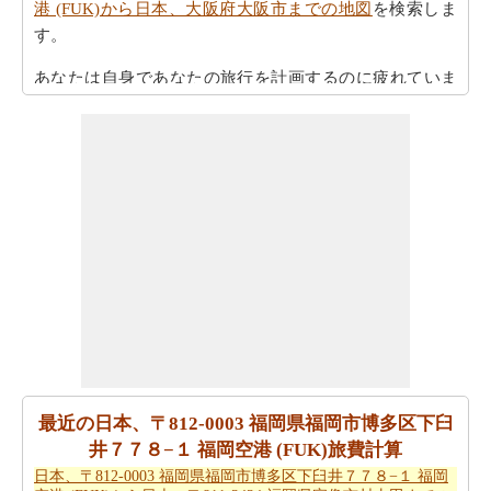
港 (FUK)から日本、大阪府大阪市までの地図
を検索しま
す。
あなたは自身であなたの旅行を計画するのに疲れていま
すか。あなたは
日本、〒812-0003 福岡県福岡市博多区下
臼井７７８−１ 福岡空港 (FUK)から日本、大阪府大阪市ま
での旅行
を計画するためにスマート旅行プランナーを取
得することができますか。また、あなたの旅行の最後の
微細な変化に対応することができます。
また、あなたは目的地に到達した後、別の活動を計画す
るために、旅行時間を知りたいかもしれません。あなた
は
日本、〒812-0003 福岡県福岡市博多区下臼井７７８
−１ 福岡空港 (FUK)から日本、大阪府大阪市までの移動時
間
を取得することができます。
あなたは道路の旅の代わりに飛行を取ることによって、
最近の日本、〒812-0003 福岡県福岡市博多区下臼
時間と労力を節約しますか。このケースでは、
日本、〒
井７７８−１ 福岡空港 (FUK)旅費計算
812-0003 福岡県福岡市博多区下臼井７７８−１ 福岡空港
日本、〒812-0003 福岡県福岡市博多区下臼井７７８−１ 福岡
(FUK)から日本、大阪府大阪市までの飛行距離
を認識する