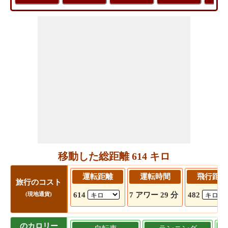
移動した総距離 614 キロ
運転距離
運転時間
飛行距離
旅行のコスト
614
7 アワー 29 分
482
(現地通貨)
のカロリー