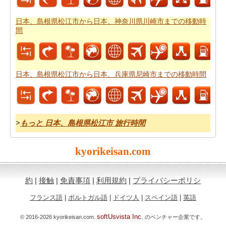
あなたは
日本、島根県松江市から日本、和歌山県和歌山
市までの道路ルートプラン
をチェックすることができま
日本、島根県松江市から日本、神奈川県川崎市までの移動時
す。
間
燃料費は、道路の旅行を計画する際に考慮すべきもう一
つの重要な要因であります。
日本、島根県松江市から日
本、和歌山県和歌山市までの旅行の費用
をしたいです
日本、島根県松江市から日本、兵庫県尼崎市までの移動時間
か。
>
もっと 日本、島根県松江市 旅行時間
kyorikeisan.com
約
|
接触
|
免責事項
|
利用規約
|
プライバシーポリシ
フランス語
|
ポルトガル語
|
ドイツ人
|
スペイン語
|
英語
softUsvista Inc.
© 2016-2026 kyorikeisan.com.
のベンチャー企業です。