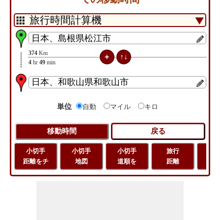
374
Km
4
hr
49
min
単位
自動
マイル
キロ
小切手
小切手
小切手
旅行
緯
距離をチ
地図
道順を
距離
経