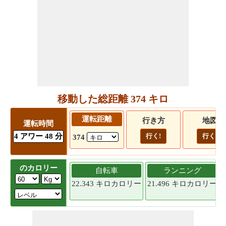
移動した総距離 374 キロ
運転距離
行き方
地図
運転時間
4 アワー 48 分
行く!
行く!
374
のカロリー
自転車
ランニング
22.343 キロカロリー
21.496 キロカロリー