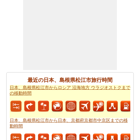
あなたは、あなたの旅を計画する際に走行距離を知る必
要があります。
日本、島根県松江市から日本、和歌山県
和歌山市までの距離
を探します
日本、島根県松江市 から日本、和歌山県和歌山市まで 飛
行機で飛びます、距離がどのぐらいかかります。
日本、
島根県松江市から日本、和歌山県和歌山市までの飛行距
離
確認してください。
日本、島根県松江市から日本、和歌山県和歌山市までの
最近の日本、島根県松江市旅行時間
旅行
する方法については、旅行の要約を取得します。
日本、島根県松江市からロシア 沿海地方 ウラジオストクまで
あなたはいつも道路で旅行中に多くの時間を費やすこと
の移動時間
はできません。あなたは飛行機で行く方が良いかもしれ
ません。
日本、島根県松江市から日本、和歌山県和歌山
市までの飛行時間
をもらいます。
日本、島根県松江市から日本、京都府京都市中京区までの移
動時間
新しい場所に行くの後、あなたの目的地へのルートを知
ることが重要です。場合はルートを認識していません、