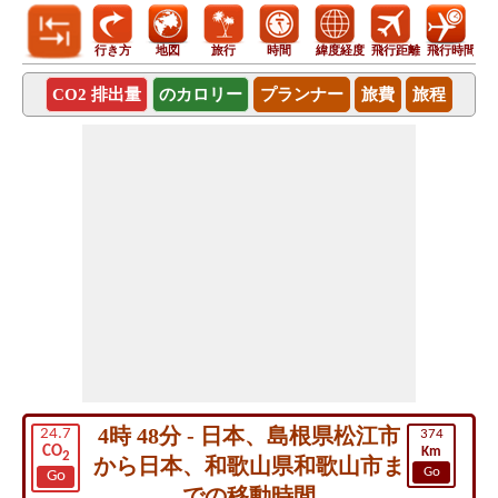
行き方
地図
旅行
時間
緯度経度
飛行距離
飛行時間
CO2 排出量
のカロリー
プランナー
旅費
旅程
4時 48分 - 日本、島根県松江市
24.7
374
CO
Km
2
から日本、和歌山県和歌山市ま
Go
Go
での移動時間