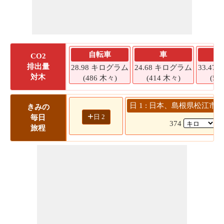
自転車
車
CO2
排出量
28.98 キログラム
24.68 キログラム
33.4
対木
(486 木々)
(414 木々)
(56
日 1 : 日本、島根県松江市 
きみの
+
日 2
毎日
374
(
旅程