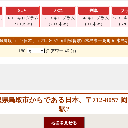
SUV
バス
列車
フ
ム
16.11 キログラム
12.13 キログラム
5.36 キログラム
37.35
(270 木々)
(203 木々)
(90 木々)
(62
取県鳥取市 --> 日本、〒712-8057 岡山県倉敷市水島東千鳥町５ 水島
180
(2 アワー 46 分)
鳥取市からである日本、〒712-8057 
駅?