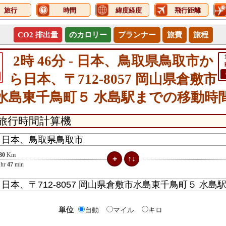
旅行
時間
緯度経度
飛行距離
CO2 排出量
のカロリー
プランナー
旅費
旅程
2時 46分 - 日本、鳥取県鳥取市か
ら日本、〒712-8057 岡山県倉敷市
水島東千鳥町５ 水島駅までの移動時
80
Km
hr
47
min
単位
自動
マイル
キロ