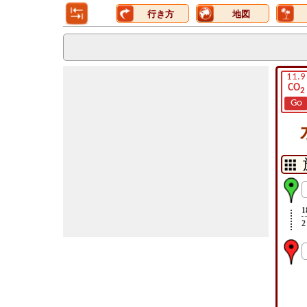
行き方
地図
11.9
CO
2
Go
1
2