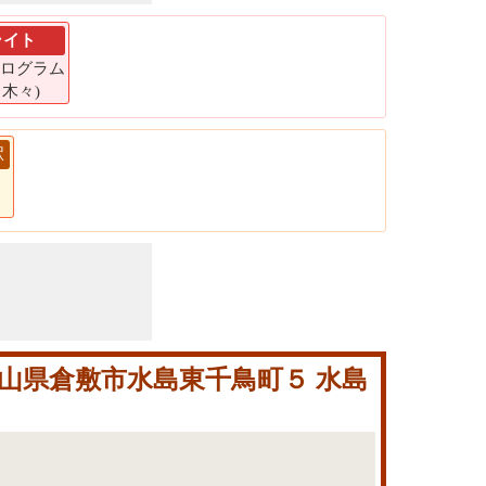
ライト
 キログラム
6 木々)
駅
岡山県倉敷市水島東千鳥町５ 水島