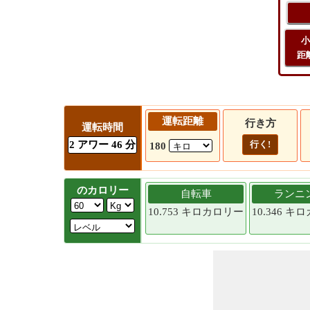
小
距
運転距離
行き方
運転時間
2 アワー 46 分
行く!
180
のカロリー
自転車
ランニ
10.753 キロカロリー
10.346 