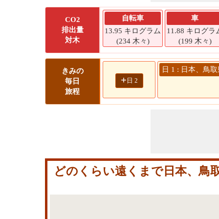
自転車
車
CO2
排出量
13.95 キログラム
11.88 キログラ
対木
(234 木々)
(199 木々)
日 1 : 日本、鳥
きみの
+
日 2
毎日
旅程
どのくらい遠くまで日本、鳥取県