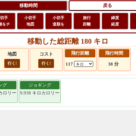
切手
小切手
小切手
旅行
緯度
離をチ
地図
道順を
距離
経度
移動した総距離 180 キロ
飛行距離
飛行時間
地図
コスト
行く!
行く!
117
38 分
ング
ジョギング
キロカロリー
9.938 キロカロリー