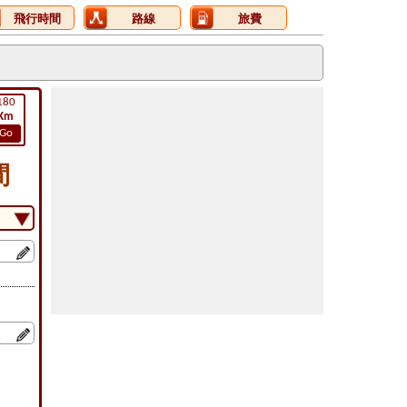
飛行時間
路線
旅費
180
Km
Go
間