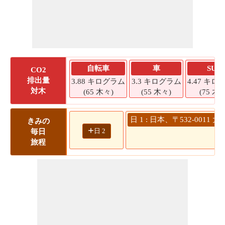
自転車
車
SUV
CO2
排出量
3.88 キログラム
3.3 キログラム
4.47 キロ
対木
(65 木々)
(55 木々)
(75 木々
日 1 : 日本、〒532-00
きみの
+
日 2
毎日
旅程