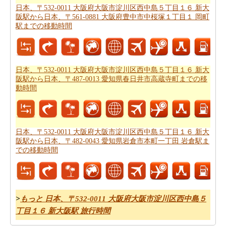
日本、〒532-0011 大阪府大阪市淀川区西中島５丁目１６ 新大
あなたはいつも道路で旅行中に多くの時間を費やすこと
阪駅から日本、〒561-0881 大阪府豊中市中桜塚１丁目１ 岡町
はできません。あなたは飛行機で行く方が良いかもしれ
駅までの移動時間
ません。
日本、〒532-0011 大阪府大阪市淀川区西中島５
丁目１６ 新大阪駅から日本、京都府京都市までの飛行時
間
をもらいます。
日本、〒532-0011 大阪府大阪市淀川区西中島５丁目１６ 新大
阪駅から日本、〒487-0013 愛知県春日井市高蔵寺町までの移
新しい場所に行くの後、あなたの目的地へのルートを知
動時間
ることが重要です。場合はルートを認識していません、
あなたは
日本、〒532-0011 大阪府大阪市淀川区西中島５
丁目１６ 新大阪駅から日本、京都府京都市までの道路ル
ートプラン
をチェックすることができます。
日本、〒532-0011 大阪府大阪市淀川区西中島５丁目１６ 新大
阪駅から日本、〒482-0043 愛知県岩倉市本町一丁田 岩倉駅ま
燃料費は、道路の旅行を計画する際に考慮すべきもう一
での移動時間
つの重要な要因であります。
日本、〒532-0011 大阪府大
阪市淀川区西中島５丁目１６ 新大阪駅から日本、京都府
京都市までの旅行の費用
をしたいですか。
>
もっと 日本、〒532-0011 大阪府大阪市淀川区西中島５
丁目１６ 新大阪駅 旅行時間