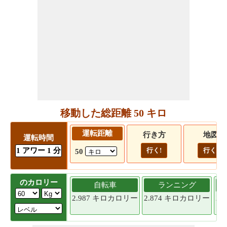
移動した総距離 50 キロ
運転距離
行き方
地図
運転時間
1 アワー 1 分
行く!
行く!
50
のカロリー
自転車
ランニング
2.987 キロカロリー
2.874 キロカロリー
2