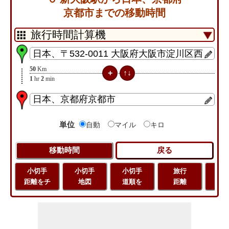
京都市までの移動時間
50
Km
1
hr
2
min
単位
自動
マイル
キロ
小切手
小切手
小切手
旅行
緯
距離をチ
地図
道順を
距離
経