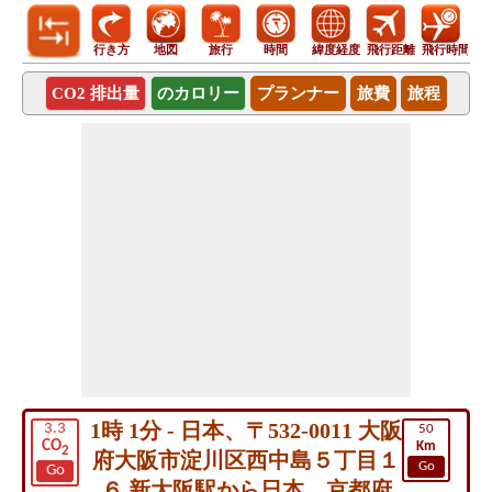
行き方
地図
旅行
時間
緯度経度
飛行距離
飛行時間
CO2 排出量
のカロリー
プランナー
旅費
旅程
1時 1分 - 日本、〒532-0011 大阪
3.3
50
CO
Km
2
府大阪市淀川区西中島５丁目１
Go
Go
６ 新大阪駅から日本、京都府