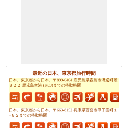
での距離
を探します
日本、東京都 から日本、兵庫県西宮市まで 飛行機で飛び
ます、距離がどのぐらいかかります。
日本、東京都から
日本、兵庫県西宮市までの飛行距離
確認してください。
日本、東京都から日本、兵庫県西宮市までの旅行
する方
法については、旅行の要約を取得します。
あなたはいつも道路で旅行中に多くの時間を費やすこと
はできません。あなたは飛行機で行く方が良いかもしれ
ません。
日本、東京都から日本、兵庫県西宮市までの飛
最近の日本、東京都旅行時間
行時間
をもらいます。
日本、東京都から日本、〒899-6404 鹿児島県霧島市溝辺町麓
８２２ 鹿児島空港 (KOJ)までの移動時間
新しい場所に行くの後、あなたの目的地へのルートを知
ることが重要です。場合はルートを認識していません、
あなたは
日本、東京都から日本、兵庫県西宮市までの道
路ルートプラン
をチェックすることができます。
日本、東京都から日本、〒663-8152 兵庫県西宮市甲子園町１
−８２までの移動時間
燃料費は、道路の旅行を計画する際に考慮すべきもう一
つの重要な要因であります。
日本、東京都から日本、兵