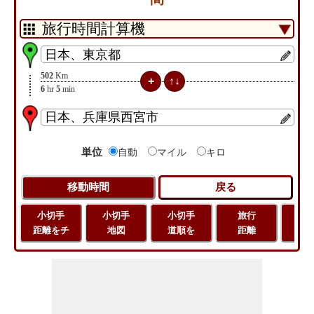
502
Km
6
hr
5
min
単位
自動
マイル
キロ
小切手
小切手
小切手
旅行
緯
距離をチ
地図
道順を
距離
経