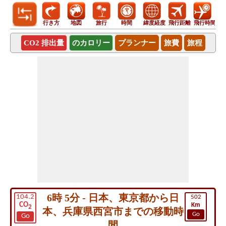
行き方
地図
旅行
時間
緯度経度
飛行距離
飛行時間
CO2 排出量
のカロリー
プランナー
旅費
旅程
6時 5分 - 日本、東京都から日
104.2
502
CO
Km
2
本、兵庫県西宮市までの移動時
Go
Go
間