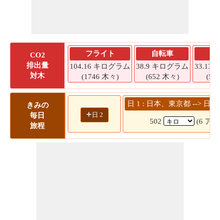
フライト
自転車
CO2
排出量
104.16 キログラム
38.9 キログラム
33.1
対木
(1746 木々)
(652 木々)
(55
日 1 : 日本、東京都 -->
きみの
+
日 2
毎日
502
(6 アワ
旅程