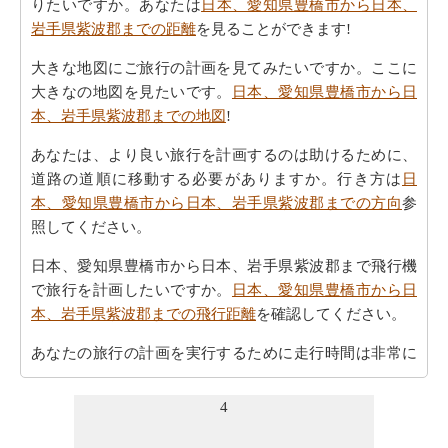
りたいですか。あなたは
日本、愛知県豊橋市から日本、
岩手県紫波郡までの距離
を見ることができます!
大きな地図にご旅行の計画を見てみたいですか。ここに
大きなの地図を見たいです。
日本、愛知県豊橋市から日
本、岩手県紫波郡までの地図
!
あなたは、より良い旅行を計画するのは助けるために、
道路の道順に移動する必要がありますか。行き方は
日
本、愛知県豊橋市から日本、岩手県紫波郡までの方向
参
照してください。
日本、愛知県豊橋市から日本、岩手県紫波郡まで飛行機
で旅行を計画したいですか。
日本、愛知県豊橋市から日
本、岩手県紫波郡までの飛行距離
を確認してください。
あなたの旅行の計画を実行するために走行時間は非常に
重要です。ここでおおよその時間を取得することによ
り、あなたの旅行を計画-
日本、愛知県豊橋市から日本、
4
岩手県紫波郡までの移動時間
。