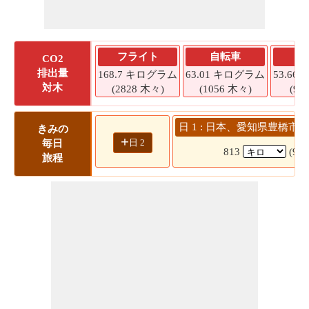
フライト
自転車
CO2
排出量
168.7 キログラム
63.01 キログラム
53.6
対木
(2828 木々)
(1056 木々)
(90
日 1 : 日本、愛知県豊橋市 
きみの
+
日 2
毎日
813
(9 
旅程