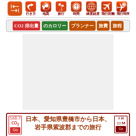
行き方
地図
旅行
時間
緯度経度
飛行距離
飛行時間
CO2 排出量
のカロリー
プランナー
旅費
旅程
日本、愛知県豊橋市から日本、
168.7
9
H
CO
33
M
2
岩手県紫波郡までの旅行
Go
Go