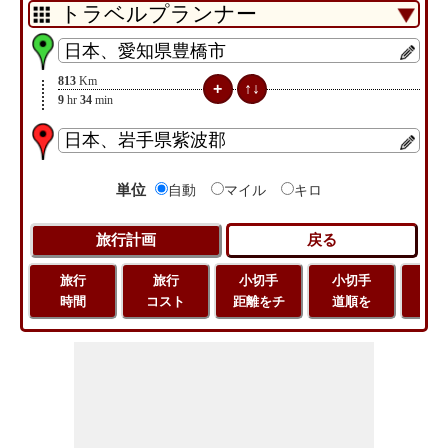
813
Km
9
hr
34
min
単位
自動
マイル
キロ
旅行
旅行
小切手
小切手
小
時間
コスト
距離をチ
道順を
地