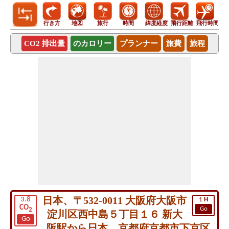
行き方
地図
旅行
時間
緯度経度
飛行距離
飛行時間
CO2 排出量
のカロリー
プランナー
旅費
旅程
日本、〒532-0011 大阪府大阪市
3.8
1
H
CO
Go
2
淀川区西中島５丁目１６ 新大
Go
阪駅から日本、京都府京都市下京区