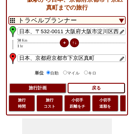
真町までの旅行
58
Km
1
hr
単位
自動
マイル
キロ
旅行
旅行
小切手
小切手
小
時間
コスト
距離をチ
道順を
地