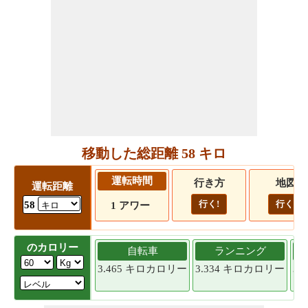
移動した総距離 58 キロ
運転時間
行き方
地図
運転距離
行く!
行く!
58
1 アワー
のカロリー
自転車
ランニング
3.465 キロカロリー
3.334 キロカロリー
3.