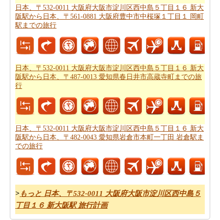
日本、〒532-0011 大阪府大阪市淀川区西中島５丁目１６ 新大
を取得したいと思います。
阪駅から日本、〒561-0881 大阪府豊中市中桜塚１丁目１ 岡町
駅までの旅行
あなたの旅のための全体計画を持った後、あなたはま
た、旅費の推定値を取得したいと思います。
日本、〒
532-0011 大阪府大阪市淀川区西中島５丁目１６ 新大阪駅
から日本、京都府京都市下京区真町までの旅行の費用
を
日本、〒532-0011 大阪府大阪市淀川区西中島５丁目１６ 新大
阪駅から日本、〒487-0013 愛知県春日井市高蔵寺町までの旅
チェックすることができます。
行
日本、〒532-0011 大阪府大阪市淀川区西中島５丁目１６ 新大
阪駅から日本、〒482-0043 愛知県岩倉市本町一丁田 岩倉駅ま
での旅行
>
もっと 日本、〒532-0011 大阪府大阪市淀川区西中島５
丁目１６ 新大阪駅 旅行計画