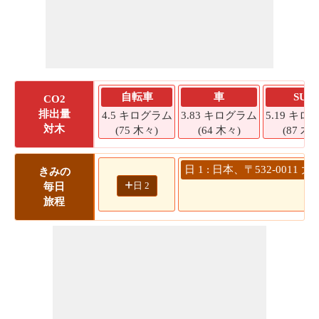
自転車
車
SUV
CO2
排出量
4.5 キログラム
3.83 キログラム
5.19 キロ
対木
(75 木々)
(64 木々)
(87 木々
日 1 : 日本、〒532-0
きみの
+
日 2
毎日
旅程