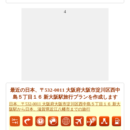
で旅行を計画したいですか。
日本、〒532-0011 大阪府大
4
阪市淀川区西中島５丁目１６ 新大阪駅から日本、京都府
京都市下京区真町までの飛行距離
を確認してください。
あなたの旅行の計画を実行するために走行時間は非常に
重要です。ここでおおよその時間を取得することによ
り、あなたの旅行を計画-
日本、〒532-0011 大阪府大阪市
淀川区西中島５丁目１６ 新大阪駅から日本、京都府京都
市下京区真町までの移動時間
。
日本、〒532-0011 大阪府大阪市淀川区西中島５丁目１６
新大阪駅が日本、京都府京都市下京区真町からの飛ぶこ
とを計画します。
日本、〒532-0011 大阪府大阪市淀川区
最近の日本、〒532-0011 大阪府大阪市淀川区西中
西中島５丁目１６ 新大阪駅から日本、京都府京都市下京
島５丁目１６ 新大阪駅旅行プランを作成します
区真町までの飛行時間
の推定をしたいですか。
日本、〒532-0011 大阪府大阪市淀川区西中島５丁目１６ 新大
あなたの旅行プランをもらった後、あなたはまた、ルー
阪駅から日本、滋賀県近江八幡市までの旅行
トプランナーの助けを借りて計画された
日本、〒532-
0011 大阪府大阪市淀川区西中島５丁目１６ 新大阪駅から
日本、京都府京都市下京区真町までの道路ルートプラン