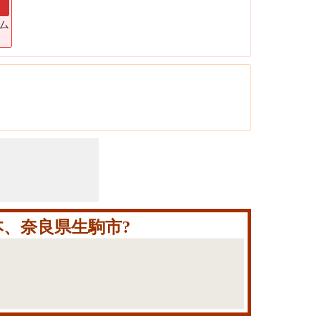
ラム
、奈良県生駒市?