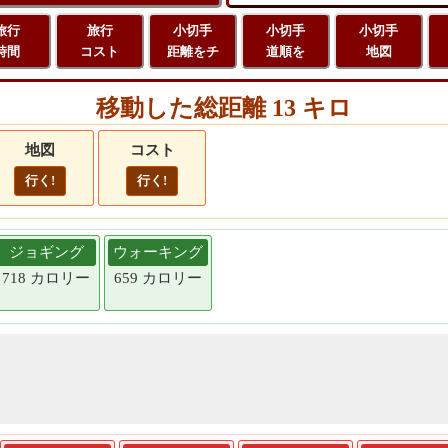
旅行
旅行
小切手
小切手
小切手
時間
コスト
距離をチ
道順を
地図
移動した総距離 13 キロ
地図
コスト
行く!
行く!
ジョギング
ウォーキング
718 カロリー
659 カロリー