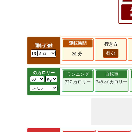
運転時間
行き方
運転距離
行く!
13
20 分
のカロリー
ランニング
自転車
777 カロリー
748 calカロリー