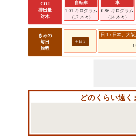
自転車
車
CO2
排出量
1.01 キログラム
0.86 キログラム
対木
(17 木々)
(14 木々)
日 1 : 日本、大
きみの
+
日 2
毎日
1
旅程
どのくらい遠く