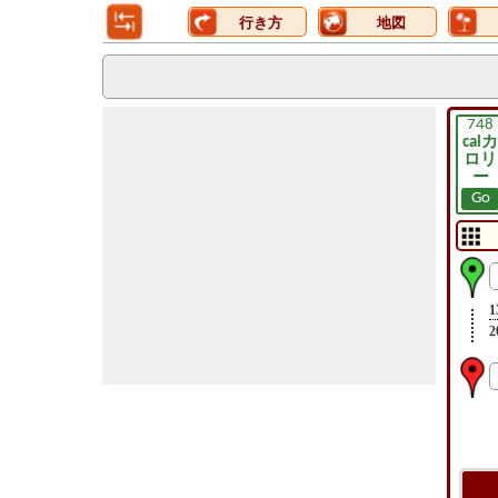
行き方
地図
748
calカ
ロリ
ー
Go
1
2