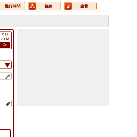
飛行時間
路線
旅費
0
H
20
M
Go