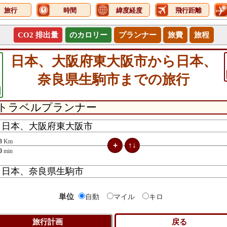
旅行
時間
緯度経度
飛行距離
CO2 排出量
のカロリー
プランナー
旅費
旅程
日本、大阪府東大阪市から日本、
奈良県生駒市までの旅行
3
Km
0
min
単位
自動
マイル
キロ