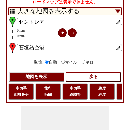
ロードマップは表示できません。
0
Km
0
min
単位
自動
マイル
キロ
小切手
旅行
小切手
緯度
旅
距離をチ
時間
道順を
経度
距