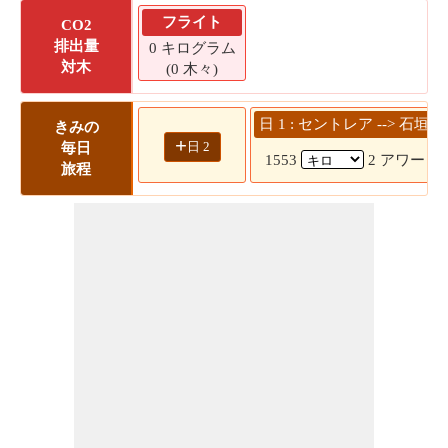
フライト
CO2
排出量
0 キログラム
対木
(0 木々)
日 1 : セントレア --> 石垣
きみの
+
日 2
毎日
1553
2 アワー 25
旅程