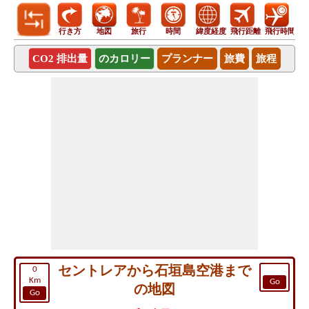
行き方
地図
旅行
時間
緯度経度
飛行距離
飛行時間
CO2 排出量
のカロリー
プランナー
旅費
旅程
セントレアから石垣島空港まで
0
Km
Go
の地図
Go