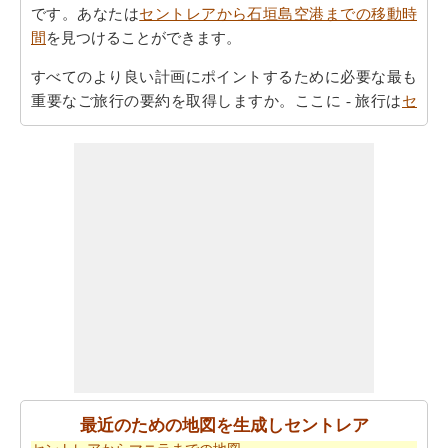
です。あなたは
セントレアから石垣島空港までの移動時
間
を見つけることができます。
すべてのより良い計画にポイントするために必要な最も
重要なご旅行の要約を取得しますか。ここに - 旅行は
セ
ントレアから石垣島空港までの旅行
を計画するのに役立
ちます。
ご旅行中の時間的な制約がありましたか。より良いあな
たの飛行時間を管理するために探しますか。あなたは
セ
ントレアから石垣島空港までの飛行時間
を見つけること
ができます。自分がより良いセントレアから石垣島空港
までのあなたの旅行を計画するのに役立ちます。
あなたはそれが確からしいの停止ポイントとあなたの旅
の途中でポイントを与えマップたいですか。
セントレア
から石垣島空港までの道路ルートプラン
はあなたがチェ
ックすることをお勧めします。
最近のための地図を生成しセントレア
あなたは旅行のための旅行費用計算機を探しています