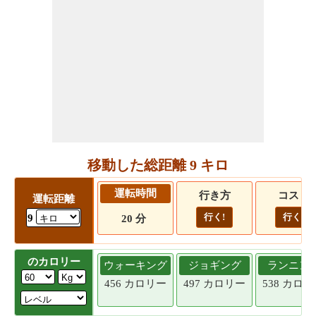
移動した総距離 9 キロ
運転時間
行き方
コスト
運転距離
行く!
行く!
9
20 分
のカロリー
ウォーキング
ジョギング
ランニン
456 カロリー
497 カロリー
538 カロ