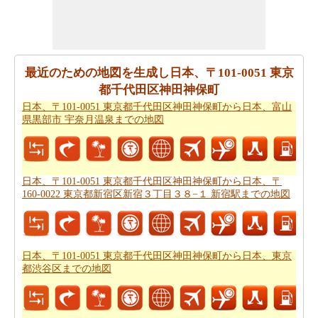
たの飛行時間を管理するために探しますか。あなたは
日
本、〒101-0051 東京都千代田区神田神保町から日本、東
京都渋谷区までの飛行時間
を見つけることができます。
自分がより良い日本、〒101-0051 東京都千代田区神田神
最近のための地図を生成し日本、〒101-0051 東京
保町から日本、東京都渋谷区までのあなたの旅行を計画
都千代田区神田神保町
するのに役立ちます。
日本、〒101-0051 東京都千代田区神田神保町から日本、富山
あなたはそれが確からしいの停止ポイントとあなたの旅
県黒部市 宇奈月温泉までの地図
の途中でポイントを与えマップたいですか。
日本、〒
101-0051 東京都千代田区神田神保町から日本、東京都渋
谷区までの道路ルートプラン
はあなたがチェックするこ
日本、〒101-0051 東京都千代田区神田神保町から日本、〒
とをお勧めします。
160-0022 東京都新宿区新宿３丁目３８−１ 新宿駅までの地図
あなたは旅行のための旅行費用計算機を探しています
か。あなたは
日本、〒101-0051 東京都千代田区神田神保
町から日本、東京都渋谷区までの旅行の費用
を見つける
日本、〒101-0051 東京都千代田区神田神保町から日本、東京
ことができます。
都渋谷区までの地図