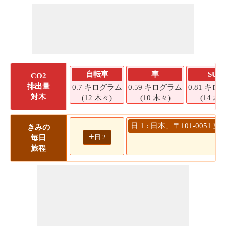
自転車
車
SUV
CO2
排出量
0.7 キログラム
0.59 キログラム
0.81 キロ
対木
(12 木々)
(10 木々)
(14 木々
日 1 : 日本、〒101-00
きみの
+
日 2
毎日
旅程