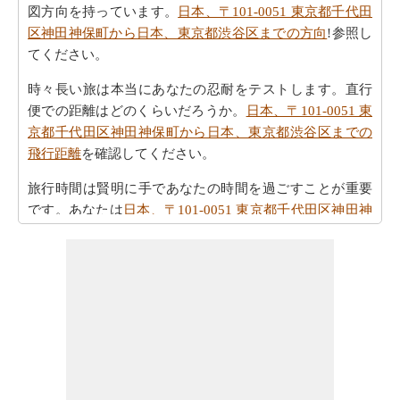
図方向を持っています。
日本、〒101-0051 東京都千代田
区神田神保町から日本、東京都渋谷区までの方向
!参照し
てください。
時々長い旅は本当にあなたの忍耐をテストします。直行
便での距離はどのくらいだろうか。
日本、〒101-0051 東
京都千代田区神田神保町から日本、東京都渋谷区までの
飛行距離
を確認してください。
旅行時間は賢明に手であなたの時間を過ごすことが重要
です。あなたは
日本、〒101-0051 東京都千代田区神田神
保町から日本、東京都渋谷区までの移動時間
を見つける
ことができます。
すべてのより良い計画にポイントするために必要な最も
重要なご旅行の要約を取得しますか。ここに - 旅行は
日
本、〒101-0051 東京都千代田区神田神保町から日本、東
京都渋谷区までの旅行
を計画するのに役立ちます。
ご旅行中の時間的な制約がありましたか。より良いあな