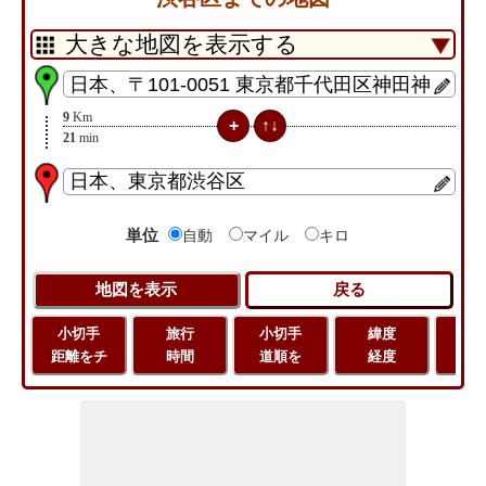
9
Km
21
min
単位
自動
マイル
キロ
小切手
旅行
小切手
緯度
旅
距離をチ
時間
道順を
経度
距