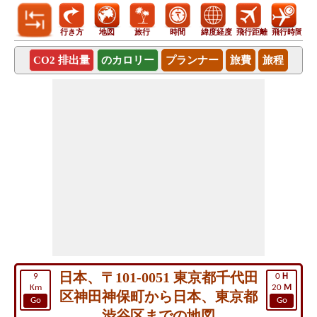
行き方
地図
旅行
時間
緯度経度
飛行距離
飛行時間
CO2 排出量
のカロリー
プランナー
旅費
旅程
日本、〒101-0051 東京都千代田
9
0
H
Km
20
M
区神田神保町から日本、東京都
Go
Go
渋谷区までの地図