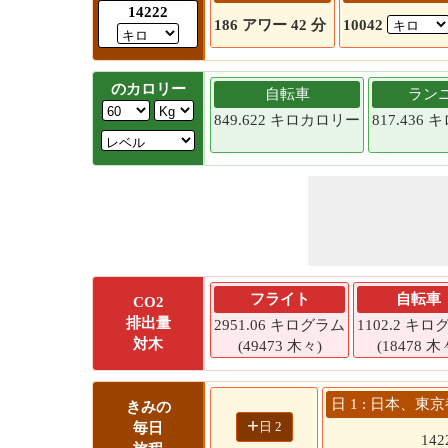
14222
186 アワー 42 分
10042
のカロリー
自転車
ラン
849.622 キロカロリー
817.436
フライト
自転車
CO2
排出量
2951.06 キログラム
1102.2 キ
対木
(49473 木々)
(18478 木
日 1 : 日本、東
きみの
+
日 2
毎日
142