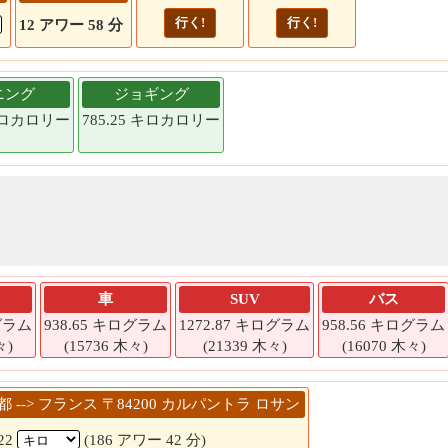
行く!
行く!
12 アワー 58 分
ニング
ジョギング
 キロカロリー
785.25 キロカロリー
車
SUV
バス
ログラム
938.65 キログラム
1272.87 キログラム
958.56 キログラム
々)
(15736 木々)
(21339 木々)
(16070 木々)
京都 --> フランス 〒84200 カルパントラ ロサン
22
(186 アワー 42 分)