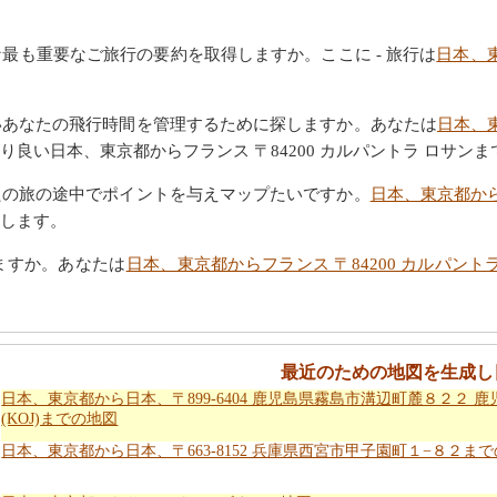
最も重要なご旅行の要約を取得しますか。ここに - 旅行は
日本、東
いあなたの飛行時間を管理するために探しますか。あなたは
日本、東
良い日本、東京都からフランス 〒84200 カルパントラ ロサン
たの旅の途中でポイントを与えマップたいですか。
日本、東京都から
します。
ますか。あなたは
日本、東京都からフランス 〒84200 カルパン
最近のための地図を生成し
日本、東京都から日本、〒899-6404 鹿児島県霧島市溝辺町麓８２２ 
(KOJ)までの地図
日本、東京都から日本、〒663-8152 兵庫県西宮市甲子園町１−８２ま