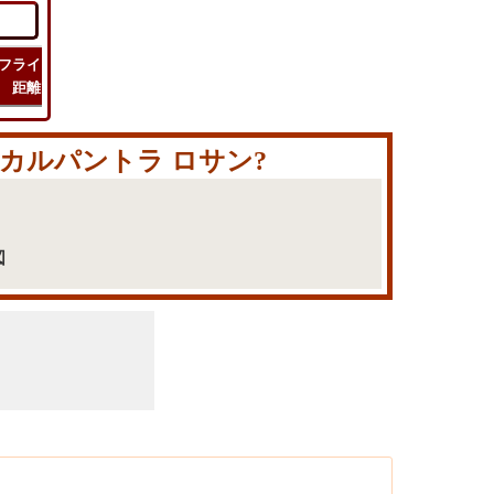
フライト
フライト
チェック
旅行
距離
時間
ルート
コスト
 カルパントラ ロサン?
図