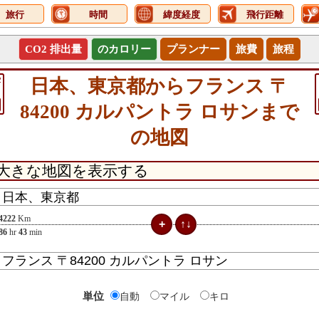
旅行
時間
緯度経度
飛行距離
CO2 排出量
のカロリー
プランナー
旅費
旅程
2
日本、東京都からフランス 〒
84200 カルパントラ ロサンまで
の地図
4222
Km
86
hr
43
min
単位
自動
マイル
キロ