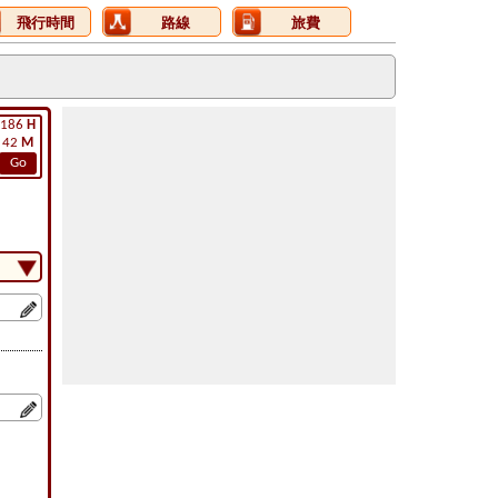
飛行時間
路線
旅費
186
H
42
M
Go