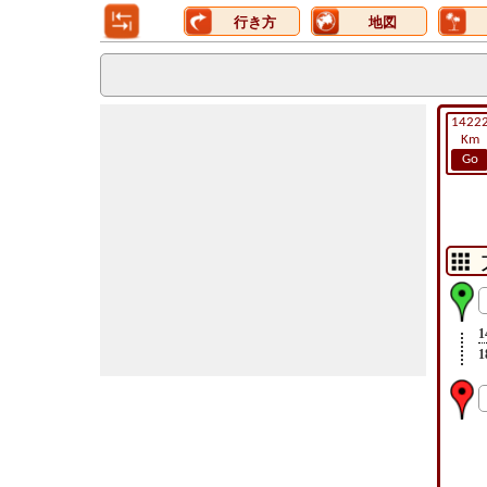
行き方
地図
1422
Km
Go
1
1