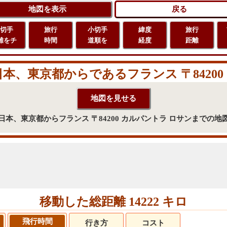
切手
旅行
小切手
緯度
旅行
離をチ
時間
道順を
経度
距離
、東京都からであるフランス 〒84200
日本、東京都からフランス 〒84200 カルパントラ ロサンまでの地
移動した総距離 14222 キロ
飛行時間
行き方
コスト