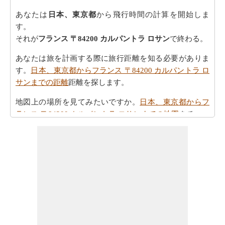
あなたは
日本、東京都
から飛行時間の計算を開始しま
す。
それが
フランス 〒84200 カルパントラ ロサン
で終わる。
あなたは旅を計画する際に旅行距離を知る必要がありま
す。
日本、東京都からフランス 〒84200 カルパントラ ロ
サンまでの距離
距離を探します。
地図上の場所を見てみたいですか。
日本、東京都からフ
ランス 〒84200 カルパントラ ロサンまでの地図
をチェッ
クしてください。
あなたは
日本、東京都からフランス 〒84200 カルパント
ラ ロサンまでの方向
を参照することで時間を無駄にする
ことなく、目的地に着くことができます
あなたの目的地に到達するために必要な駆動時間を認識
していることが重要です。さらに、タスクを計画におけ
る公正なアイデアを提供します。あなたは
日本、東京都