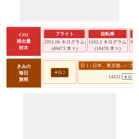
フライト
自転車
CO2
排出量
2951.06 キログラム
1102.2 キログラム
93
対木
(49473 木々)
(18478 木々)
(
日 1 : 日本、東京都 --> 
きみの
+
日 2
毎日
14222
旅程