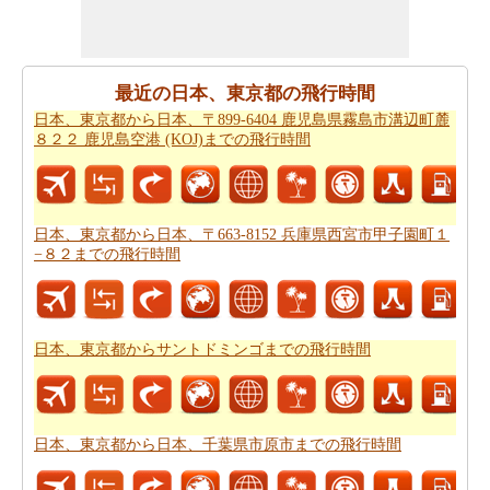
からフランス 〒84200 カルパントラ ロサンまでの移動時
間
知りたい場合がありますので。
すべてのより良い計画にポイントするために必要な最も
最近の日本、東京都の飛行時間
重要なご旅行の要約を取得しますか。ここに - 旅行は日
日本、東京都から日本、〒899-6404 鹿児島県霧島市溝辺町麓
本、東京都がらフランス 〒84200 カルパントラ ロサンか
８２２ 鹿児島空港 (KOJ)までの飛行時間
ら。あなたは自分でより良い
日本、東京都からフランス
〒84200 カルパントラ ロサンまでの旅行
を計画するのに
役立ちます。
日本、東京都から日本、〒663-8152 兵庫県西宮市甲子園町１
道路の旅の代わりに、長い旅のための飛行を好むだろ
−８２までの飛行時間
う。この場合には、
日本、東京都からフランス 〒84200
カルパントラ ロサンまでの飛行距離
を知ることが重要で
す。
日本、東京都からサントドミンゴまでの飛行時間
あなたは未知の街にしようとしている場合、その場所内
のルートを知ることが不可欠です。このルートプランナ
ーは、あなたの旅のでの中間点と一緒にあなた
日本、東
京都からフランス 〒84200 カルパントラ ロサンまでの道
日本、東京都から日本、千葉県市原市までの飛行時間
路ルートプラン
を与える。