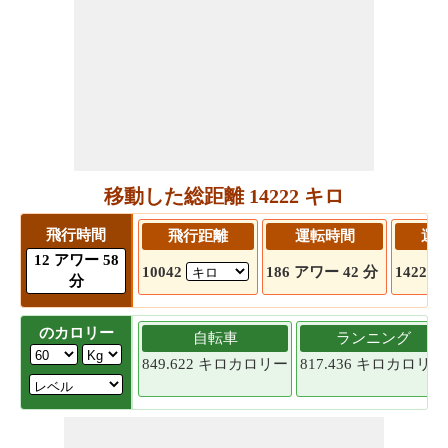
移動した総距離 14222 キロ
飛行時間
飛行距離
運転時間
運
12 アワー 58
10042
186 アワー 42 分
14222
分
のカロリー
自転車
ランニング
849.622 キロカロリー
817.436 キロカロリー