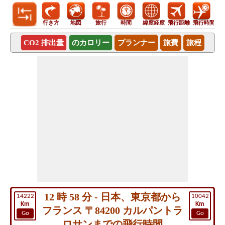
行き方
地図
旅行
時間
緯度経度
飛行距離
飛行時間
CO2 排出量
のカロリー
プランナー
旅費
旅程
12 時 58 分 - 日本、東京都から
14222
10042
Km
Km
フランス 〒84200 カルパントラ
Go
Go
ロサンまでの飛行時間