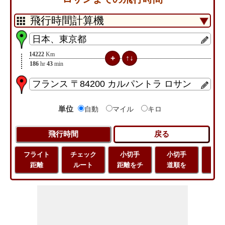
14222
Km
186
hr
43
min
単位
自動
マイル
キロ
フライト
チェック
小切手
小切手
小
距離
ルート
距離をチ
道順を
地