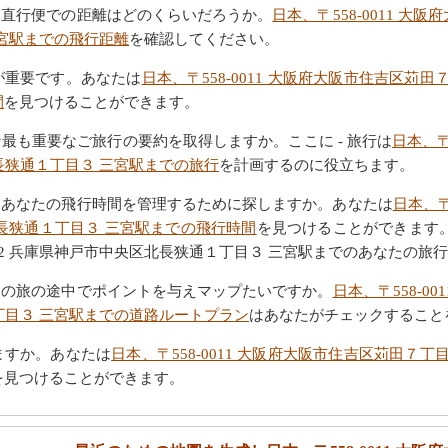
。直行便での距離はどのくらいだろうか。
日本、〒558-0011 
 三宮駅までの飛行距離
を確認してください。
が重要です。あなたは
日本、〒558-0011 大阪府大阪市住吉区苅田
間
を見つけることができます。
最も重要なご旅行の要約を取得しますか。ここに - 旅行は
日本、〒
北長狭通１丁目３ 三宮駅までの旅行
を計画するのに役立ちます。
いあなたの飛行時間を管理するために探しますか。あなたは
日本、〒
区北長狭通１丁目３ 三宮駅までの飛行時間
を見つけることができます。自
012 兵庫県神戸市中央区北長狭通１丁目３ 三宮駅までのあなたの
たの旅の途中でポイントを与えマップたいですか。
日本、〒558-0
１丁目３ 三宮駅までの道路ルートプラン
はあなたがチェックすること
ますか。あなたは
日本、〒558-0011 大阪府大阪市住吉区苅田７丁目
を見つけることができます。