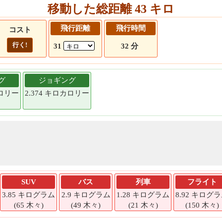
移動した総距離 43 キロ
飛行距離
飛行時間
コスト
行く!
31
32 分
グ
ジョギング
カロリー
2.374 キロカロリー
SUV
バス
列車
フライト
3.85 キログラム
2.9 キログラム
1.28 キログラム
8.92 キログ
(65 木々)
(49 木々)
(21 木々)
(150 木々)