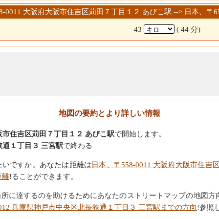
558-0011 大阪府大阪市住吉区苅田７丁目１２ あびこ駅 --> 日本、
43
( 44 分)
地図の要約とより詳しい情報
府大阪市住吉区苅田７丁目１２ あびこ駅
で開始します。
長狭通１丁目３ 三宮駅
で終わる
たいですか。あなたは距離は
日本、〒558-0011 大阪府大阪市住吉
距離
!ることができます。
場所に達するのを助けるためにあなたのストリートマップの地図方
0012 兵庫県神戸市中央区北長狭通１丁目３ 三宮駅までの方向
!参照