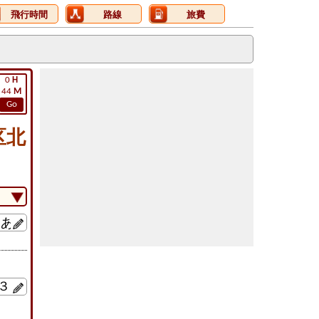
飛行時間
路線
旅費
0
H
44
M
Go
区北