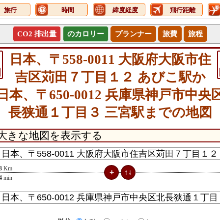
旅行
時間
緯度経度
飛行距離
CO2 排出量
のカロリー
プランナー
旅費
旅程
日本、〒558-0011 大阪府大阪市住
吉区苅田７丁目１２ あびこ駅か
日本、〒650-0012 兵庫県神戸市中央
長狭通１丁目３ 三宮駅までの地図
3
Km
4
min