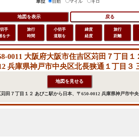
単位
自動
マイル
キロ
切手
旅行
小切手
緯度
旅行
離をチ
時間
道順を
経度
距離
8-0011 大阪府大阪市住吉区苅田７丁目
-0012 兵庫県神戸市中央区北長狭通１丁目３ 
吉区苅田７丁目１２ あびこ駅から日本、〒650-0012 兵庫県神戸