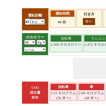
運転時間
行き方
運転距離
行く!
43
44 分
のカロリー
自転車
ランニン
2.569 キロカロリー
2.472 キロ
自転車
車
CO2
排出量
3.33 キログラム
2.84 キログラム
対木
(56 木々)
(48 木々)