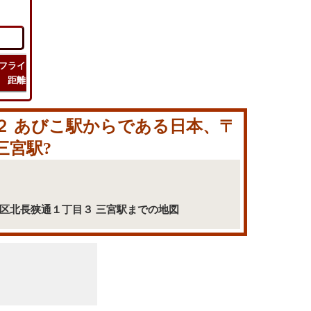
フライト
フライト
チェック
旅行
距離
時間
ルート
コスト
１２ あびこ駅からである日本、〒
三宮駅?
市中央区北長狭通１丁目３ 三宮駅までの地図