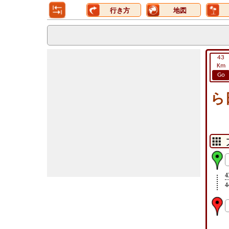
行き方
地図
43
Km
Go
ら
4
4