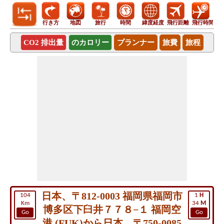
行き方
地図
旅行
時間
緯度経度
飛行距離
飛行時間
CO2 排出量
のカロリー
プランナー
旅費
旅程
日本、〒812-0003 福岡県福岡市
104
1
H
Km
34
M
博多区下臼井７７８−１ 福岡空
Go
Go
港 (FUK)から日本、〒750-0085