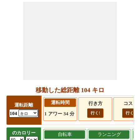
移動した総距離 104 キロ
運転時間
行き方
コスト
運転距離
行く!
行く!
104
1 アワー 34 分
のカロリー
自転車
ランニング