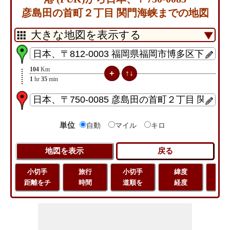
彦島田の首町２丁目 関門海峡までの地図
104
Km
1
hr
35
min
単位
自動
マイル
キロ
小切手
旅行
小切手
緯度
旅
距離をチ
時間
道順を
経度
距