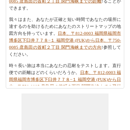
0085 彦島田の首町２丁目 関門海峡までの距離
!ることが
できます。
我々はまた、あなたが正確と短い時間であなたの場所に
達するのを助けるためにあなたのストリートマップの地
図方向を持っています。
日本、〒812-0003 福岡県福岡市
博多区下臼井７７８−１ 福岡空港 (FUK)から日本、〒750-
0085 彦島田の首町２丁目 関門海峡までの方向
!参照して
ください。
時々長い旅は本当にあなたの忍耐をテストします。直行
便での距離はどのくらいだろうか。
日本、〒812-0003 福
岡県福岡市博多区下臼井７７８−１ 福岡空港 (FUK)から日
本、〒750-0085 彦島田の首町２丁目 関門海峡までの飛行
距離
を確認してください。
旅行時間は賢明に手であなたの時間を過ごすことが重要
です。あなたは
日本、〒812-0003 福岡県福岡市博多区下
臼井７７８−１ 福岡空港 (FUK)から日本、〒750-0085 彦
島田の首町２丁目 関門海峡までの移動時間
を見つけるこ