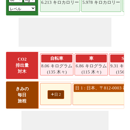
6.213 キロカロリー
5.978 キロカロリー
5.
自転車
車
SU
CO2
排出量
8.06 キログラム
6.86 キログラム
9.31 キ
対木
(135 木々)
(115 木々)
(156 
日 1 : 日本、〒812-000
きみの
+
日 2
毎日
旅程