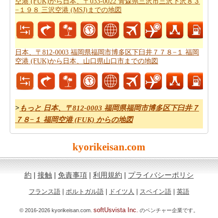
空港 (FUK)から日本、〒033-0022 青森県三沢市三沢下沢８３
812-0003 福岡県福岡市博多区下臼井７７８−１ 福岡空港
−１９８ 三沢空港 (MSJ)までの地図
(FUK)から日本、〒750-0085 彦島田の首町２丁目 関門海
峡までの道路ルートプラン
はあなたがチェックすること
をお勧めします。
日本、〒812-0003 福岡県福岡市博多区下臼井７７８−１ 福岡
あなたは旅行のための旅行費用計算機を探しています
空港 (FUK)から日本、山口県山口市までの地図
か。あなたは
日本、〒812-0003 福岡県福岡市博多区下臼
井７７８−１ 福岡空港 (FUK)から日本、〒750-0085 彦島
田の首町２丁目 関門海峡までの旅行の費用
を見つけるこ
とができます。
>
もっと 日本、〒812-0003 福岡県福岡市博多区下臼井７
７８−１ 福岡空港 (FUK) からの地図
kyorikeisan.com
約
|
接触
|
免責事項
|
利用規約
|
プライバシーポリシ
フランス語
|
ポルトガル語
|
ドイツ人
|
スペイン語
|
英語
softUsvista Inc.
© 2016-2026 kyorikeisan.com.
のベンチャー企業です。