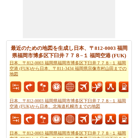
とができます。
すべてのより良い計画にポイントするために必要な最も
重要なご旅行の要約を取得しますか。ここに - 旅行は
日
本、〒812-0003 福岡県福岡市博多区下臼井７７８−１ 福
岡空港 (FUK)から日本、〒750-0085 彦島田の首町２丁目
関門海峡までの旅行
を計画するのに役立ちます。
最近のための地図を生成し日本、〒812-0003 福岡
県福岡市博多区下臼井７７８−１ 福岡空港 (FUK)
ご旅行中の時間的な制約がありましたか。より良いあな
日本、〒812-0003 福岡県福岡市博多区下臼井７７８−１ 福岡
たの飛行時間を管理するために探しますか。あなたは
日
空港 (FUK)から日本、〒811-3434 福岡県宗像市村山田までの
本、〒812-0003 福岡県福岡市博多区下臼井７７８−１ 福
地図
岡空港 (FUK)から日本、〒750-0085 彦島田の首町２丁目
関門海峡までの飛行時間
を見つけることができます。自
分がより良い日本、〒812-0003 福岡県福岡市博多区下臼
井７７８−１ 福岡空港 (FUK)から日本、〒750-0085 彦島
日本、〒812-0003 福岡県福岡市博多区下臼井７７８−１ 福岡
空港 (FUK)から日本、北海道札幌市までの地図
田の首町２丁目 関門海峡までのあなたの旅行を計画する
のに役立ちます。
あなたはそれが確からしいの停止ポイントとあなたの旅
日本、〒812-0003 福岡県福岡市博多区下臼井７７８−１ 福岡
の途中でポイントを与えマップたいですか。
日本、〒