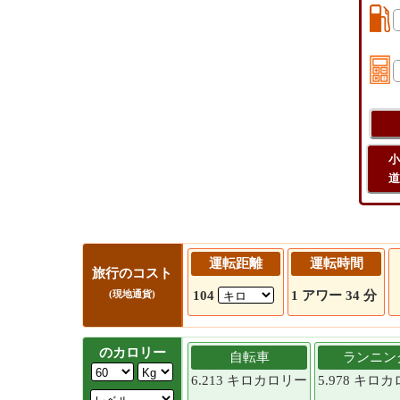
小
道
運転距離
運転時間
旅行のコスト
104
1 アワー 34 分
(現地通貨)
のカロリー
自転車
ランニン
6.213 キロカロリー
5.978 キロ