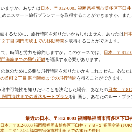
ていますか。あなたは
日本、〒812-0003 福岡県福岡市博多区下臼井７
ためにスマート旅行プランナーを取得することができますか。また
画するために、旅行時間を知りたいかもしれません。あなたは
日本
の首町２丁目 関門海峡までの移動時間
を取得することができます。
って、時間と労力を節約しますか。このケースでは、
日本、〒812
目 関門海峡までの飛行距離
を認識する必要があります。
たの旅のために必要な飛行時間を知りたいかもしれません。あなた
 彦島田の首町２丁目 関門海峡までの飛行時間
を得ることができます。
の途中可能性を知りたいことを決定した場合、あなたの
日本、〒81
２丁目 関門海峡までの道路ルートプラン
を計画し、あなたのルートプラ
最近の日本、〒812-0003 福岡県福岡市博多区下臼
日本、〒812-0003 福岡県福岡市博多区下臼井７７８−１ 福岡空港 (FUK
本、〒811-3434 福岡県宗像市村山田までの旅行の費用