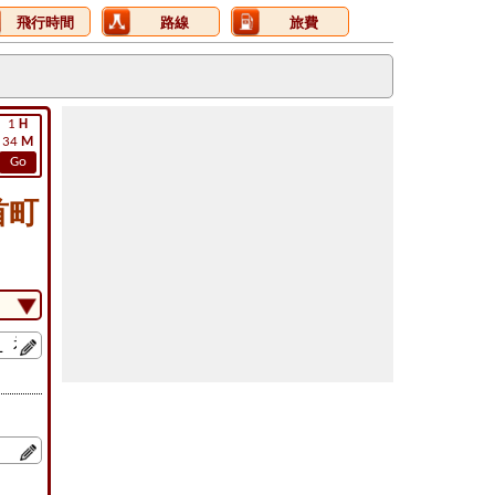
飛行時間
路線
旅費
1
H
34
M
Go
首町