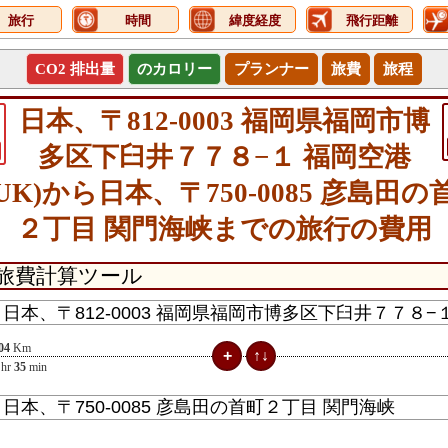
旅行
時間
緯度経度
飛行距離
CO2 排出量
のカロリー
プランナー
旅費
旅程
日本、〒812-0003 福岡県福岡市博
多区下臼井７７８−１ 福岡空港
FUK)から日本、〒750-0085 彦島田の
２丁目 関門海峡までの旅行の費用
04
Km
hr
35
min