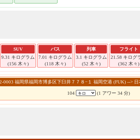
SUV
バス
列車
フライト
9.31 キログラム
7.01 キログラム
3.1 キログラム
21.58 キロ
(156 木々)
(118 木々)
(52 木々)
(362 木々)
812-0003 福岡県福岡市博多区下臼井７７８−１ 福岡空港 (FUK) -->
104
(1 アワー 34 分)