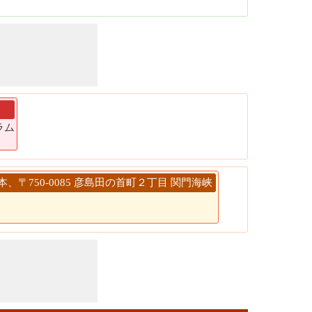
グラム
 日本、〒750-0085 彦島田の首町２丁目 関門海峡