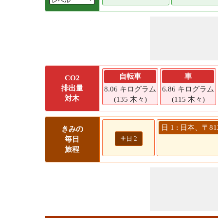
自転車
車
CO2
排出量
8.06 キログラム
6.86 キログラム
対木
(135 木々)
(115 木々)
日 1 : 日本、〒
きみの
+
日 2
毎日
旅程