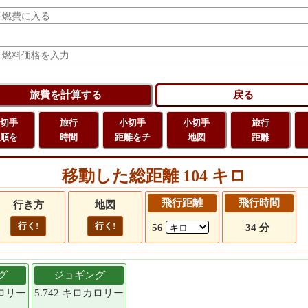
切手
旅行
小切手
小切手
旅行
順を
時間
距離をチ
地図
距離
移動した総距離 104 キロ
飛行距離
飛行時間
行き方
地図
行く!
行く!
56
34 分
グ
ジョギング
カロリー
5.742 キロカロリー