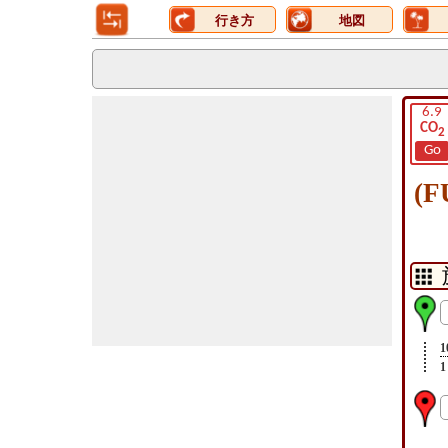
行き方
地図
6.9
CO
2
Go
(
1
1