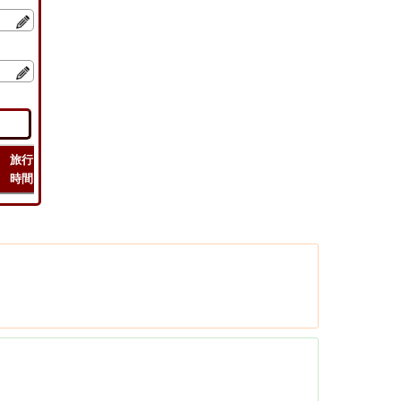
旅行
緯度
フライト
フライト
チェック
時間
経度
距離
時間
ルート