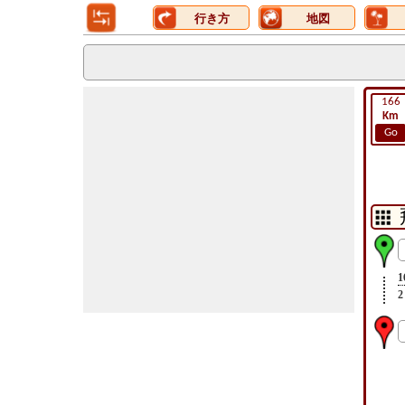
行き方
地図
166
Km
Go
1
2