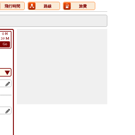
飛行時間
路線
旅費
0
H
39
M
Go