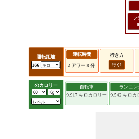
フ
運転時間
行き方
運転距離
行く!
166
2 アワー 8 分
のカロリー
自転車
ランニン
9.917 キロカロリー
9.542 キロ