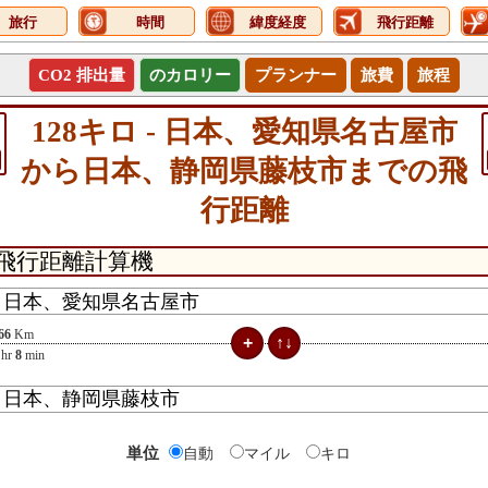
旅行
時間
緯度経度
飛行距離
CO2 排出量
のカロリー
プランナー
旅費
旅程
128キロ - 日本、愛知県名古屋市
から日本、静岡県藤枝市までの飛
行距離
66
Km
hr
8
min
単位
自動
マイル
キロ