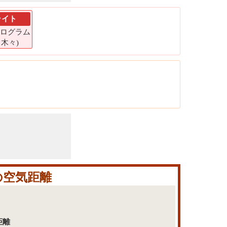
ライト
 キログラム
7 木々)
の空気距離
距離