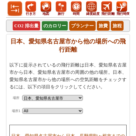
行き方
地図
旅行
時間
緯度経度
飛行距離
飛行時間
CO2 排出量
のカロリー
プランナー
旅費
旅程
日本、愛知県名古屋市から他の場所への飛
行距離
以下に提示されているの飛行距離は日本、愛知県名古屋
市から日本、愛知県名古屋市の周囲の他の場所。日本、
愛知県名古屋市から他の場所への空気距離をチェックす
るには、以下の項目をクリックしてください。
場所
場所1