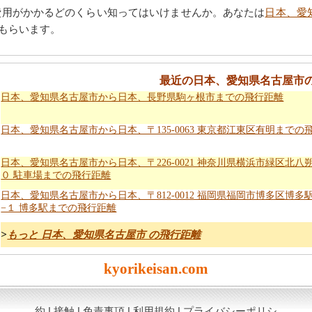
費用がかかるどのくらい知ってはいけませんか。あなたは
日本、愛知
もらいます。
最近の日本、愛知県名古屋市
日本、愛知県名古屋市から日本、長野県駒ヶ根市までの飛行距離
日本、愛知県名古屋市から日本、〒135-0063 東京都江東区有明までの
日本、愛知県名古屋市から日本、〒226-0021 神奈川県横浜市緑区北八
０ 駐車場までの飛行距離
日本、愛知県名古屋市から日本、〒812-0012 福岡県福岡市博多区博多
−１ 博多駅までの飛行距離
>
もっと 日本、愛知県名古屋市 の飛行距離
kyorikeisan.com
約
|
接触
|
免責事項
|
利用規約
|
プライバシーポリシ