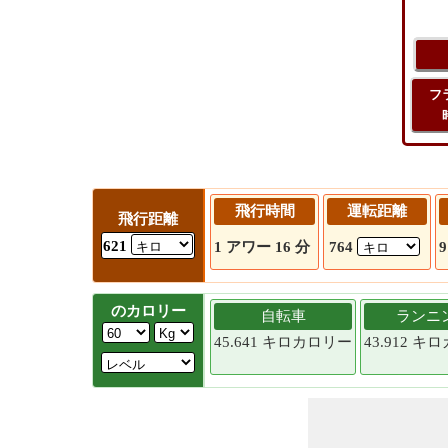
フ
飛行時間
運転距離
飛行距離
621
1 アワー 16 分
764
のカロリー
自転車
ランニ
45.641 キロカロリー
43.912 