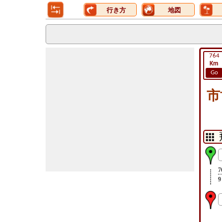
行き方
地図
764
Km
Go
市
7
9