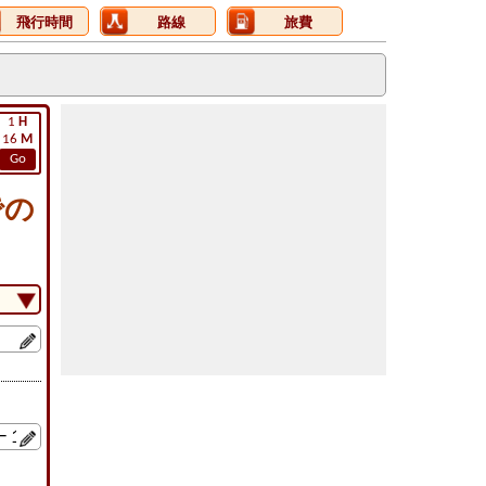
飛行時間
路線
旅費
1
H
16
M
Go
での