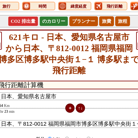
旅行
時間
緯度経度
飛行距離
CO2 排出量
のカロリー
プランナー
旅費
旅程
621キロ - 日本、愛知県名古屋市
から日本、〒812-0012 福岡県福岡
博多区博多駅中央街１−１ 博多駅ま
飛行距離
64
Km
hr
23
min