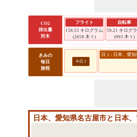
フライト
自転車
CO2
排出量
158.53 キログラム
59.21 キログ
対木
(2658 木々)
(993 木々)
日 1 : 日本、愛
きみの
+
日 2
毎日
旅程
日本、愛知県名古屋市と日本、〒