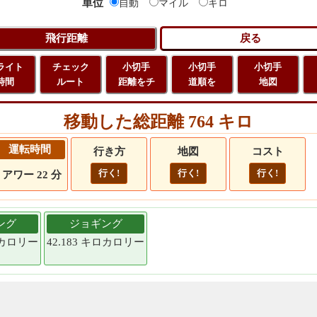
単位
自動
マイル
キロ
ライト
チェック
小切手
小切手
小切手
時間
ルート
距離をチ
道順を
地図
移動した総距離 764 キロ
運転時間
行き方
地図
コスト
行く!
行く!
行く!
9 アワー 22 分
ング
ジョギング
キロカロリー
42.183 キロカロリー