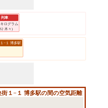
列車
77 キログラム
382 木々)
街１−１ 博多駅
央街１−１ 博多駅の間の空気距離