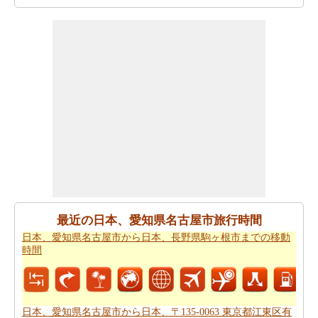
多駅中央街１−１ 博多駅までの地図
チェック！
あなたは時間を無駄にすることなく目的地に着くことが
できます。
日本、愛知県名古屋市から日本、〒812-0012
福岡県福岡市博多区博多駅中央街１−１ 博多駅までの方
向
を参照してください。
あなたは、あなたの旅を計画する際に走行距離を知る必
要があります。
日本、愛知県名古屋市から日本、〒812-
0012 福岡県福岡市博多区博多駅中央街１−１ 博多駅まで
の距離
を探します
日本、愛知県名古屋市 から日本、〒812-0012 福岡県福岡
市博多区博多駅中央街１−１ 博多駅まで 飛行機で飛びま
最近の日本、愛知県名古屋市旅行時間
す、距離がどのぐらいかかります。
日本、愛知県名古屋
日本、愛知県名古屋市から日本、長野県駒ヶ根市までの移動
市から日本、〒812-0012 福岡県福岡市博多区博多駅中央
時間
街１−１ 博多駅までの飛行距離
確認してください。
日本、愛知県名古屋市から日本、〒812-0012 福岡県福岡
市博多区博多駅中央街１−１ 博多駅までの旅行
する方法
日本、愛知県名古屋市から日本、〒135-0063 東京都江東区有