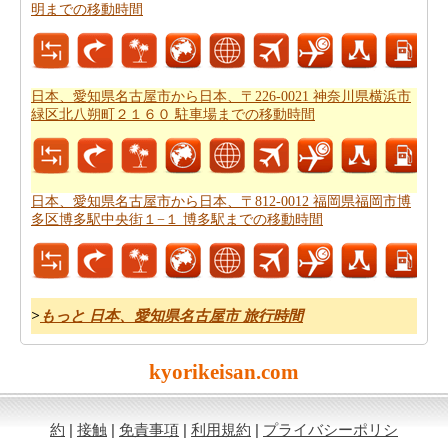
については、旅行の要約を取得します。
明までの移動時間
あなたはいつも道路で旅行中に多くの時間を費やすこと
はできません。あなたは飛行機で行く方が良いかもしれ
ません。
日本、愛知県名古屋市から日本、〒812-0012 福
日本、愛知県名古屋市から日本、〒226-0021 神奈川県横浜市
緑区北八朔町２１６０ 駐車場までの移動時間
岡県福岡市博多区博多駅中央街１−１ 博多駅までの飛行
時間
をもらいます。
新しい場所に行くの後、あなたの目的地へのルートを知
日本、愛知県名古屋市から日本、〒812-0012 福岡県福岡市博
ることが重要です。場合はルートを認識していません、
多区博多駅中央街１−１ 博多駅までの移動時間
あなたは
日本、愛知県名古屋市から日本、〒812-0012 福
岡県福岡市博多区博多駅中央街１−１ 博多駅までの道路
ルートプラン
をチェックすることができます。
>
もっと 日本、愛知県名古屋市 旅行時間
燃料費は、道路の旅行を計画する際に考慮すべきもう一
つの重要な要因であります。
日本、愛知県名古屋市から
日本、〒812-0012 福岡県福岡市博多区博多駅中央街１
kyorikeisan.com
−１ 博多駅までの旅行の費用
をしたいですか。
約
|
接触
|
免責事項
|
利用規約
|
プライバシーポリシ