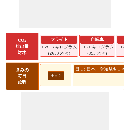
フライト
自転車
CO2
排出量
158.53 キログラム
59.21 キログラム
50.4
対木
(2658 木々)
(993 木々)
(8
日 1 : 日本、愛知県名古屋市
きみの
+
日 2
毎日
旅程