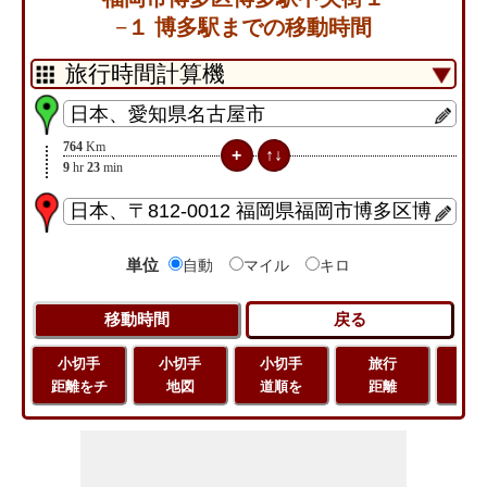
−１ 博多駅までの移動時間
764
Km
9
hr
23
min
単位
自動
マイル
キロ
小切手
小切手
小切手
旅行
緯
距離をチ
地図
道順を
距離
経