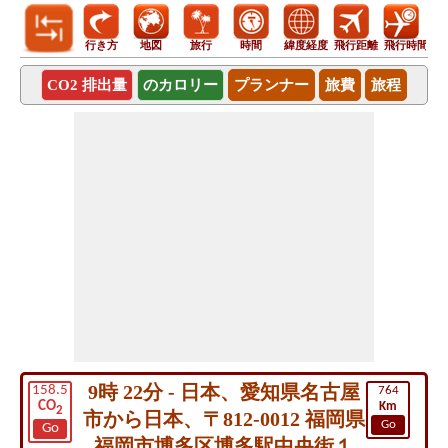
行き方
地図
旅行
時間
緯度経度
飛行距離
飛行時間
CO2 排出量
のカロリー
プランナー
旅費
旅程
9時 22分 - 日本、愛知県名古屋
158.5
764
CO
Km
2
市から日本、〒812-0012 福岡県
Go
Go
福岡市博多区博多駅中央街１