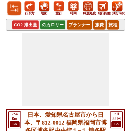
行き方
地図
旅行
時間
緯度経度
飛行距離
飛行時間
CO2 排出量
のカロリー
プランナー
旅費
旅程
日本、愛知県名古屋市から日
764
9
H
Km
22
M
本、〒812-0012 福岡県福岡市博
Go
Go
多区博多駅中央街１−１ 博多駅