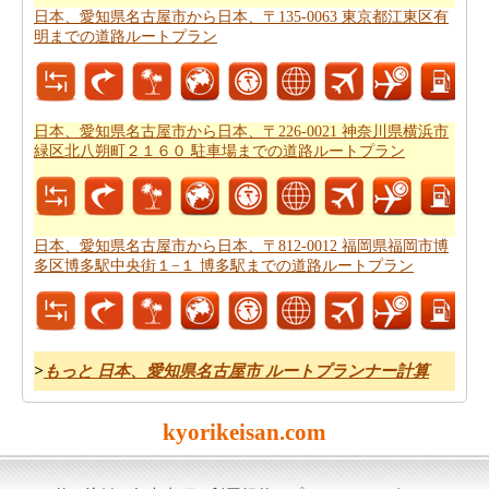
日本、愛知県名古屋市から日本、〒135-0063 東京都江東区有
あなたは旅に時間の制約を持っていますか。 の場合、あ
明までの道路ルートプラン
なたは非常によくあなたの時間を管理しなければならな
いし、これのためにあなたは
日本、愛知県名古屋市から
日本、〒812-0012 福岡県福岡市博多区博多駅中央街１
−１ 博多駅までの飛行時間
を知っている必要がありま
日本、愛知県名古屋市から日本、〒226-0021 神奈川県横浜市
緑区北八朔町２１６０ 駐車場までの道路ルートプラン
す。
あなたのルートを得ることが計画された後、あなたの旅
のために駆動するためのコストの公正な見積もりを有す
日本、愛知県名古屋市から日本、〒812-0012 福岡県福岡市博
ることが重要です。あなたはこの旅費計算機を使用して
多区博多駅中央街１−１ 博多駅までの道路ルートプラン
日本、愛知県名古屋市から日本、〒812-0012 福岡県福岡
市博多区博多駅中央街１−１ 博多駅までの旅行の費用
を
得ることができます。
>
もっと 日本、愛知県名古屋市 ルートプランナー計算
kyorikeisan.com