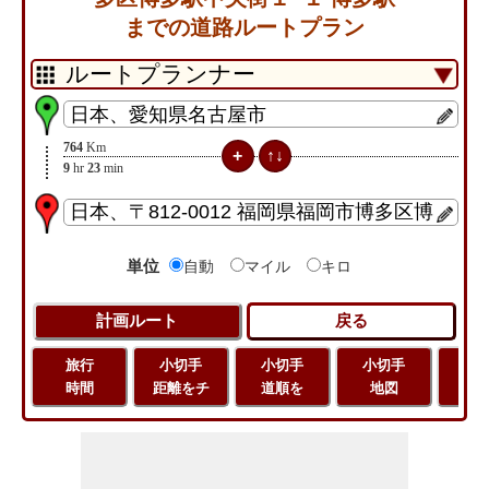
までの道路ルートプラン
764
Km
9
hr
23
min
単位
自動
マイル
キロ
旅行
小切手
小切手
小切手
旅
時間
距離をチ
道順を
地図
距