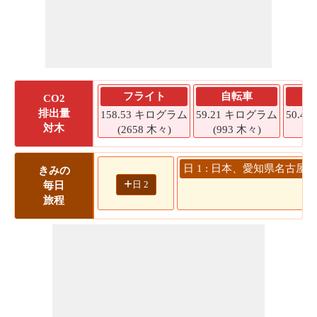
フライト
自転車
CO2
排出量
158.53 キログラム
59.21 キログラム
50.4
対木
(2658 木々)
(993 木々)
(8
日 1 : 日本、愛知県名古屋市
きみの
+
日 2
毎日
旅程