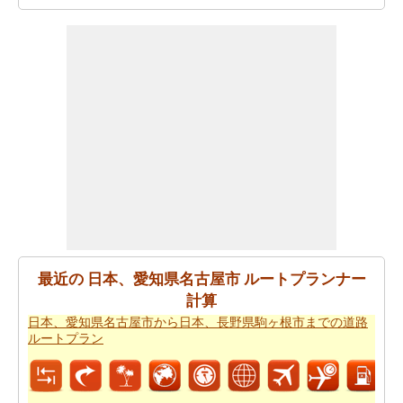
旅行時間が考慮されるべきもう一つの重要な点です。だ
から、あなたはまた
日本、愛知県名古屋市から日本、〒
812-0012 福岡県福岡市博多区博多駅中央街１−１ 博多駅
までの移動時間
で見たいと思うかもしれません！
あなたは自身であなたの旅行を計画するのに疲れていま
すか。あなたの
日本、愛知県名古屋市から日本、〒812-
0012 福岡県福岡市博多区博多駅中央街１−１ 博多駅まで
の旅行
を計画しますスマートルートプランナーを取得す
ることができます。また、あなたの旅の最後の微細な変
化に対応することができます。
あなたが到達するために急いでいる場合ので、あなた
最近の 日本、愛知県名古屋市 ルートプランナー
は、飛行機で行くことを好みます。あなたは日本、愛知
計算
県名古屋市と日本、〒812-0012 福岡県福岡市博多区博多
日本、愛知県名古屋市から日本、長野県駒ヶ根市までの道路
駅中央街１−１ 博多駅の間の飛行距離を知りたいです
ルートプラン
か。あなたはまた
日本、愛知県名古屋市から日本、〒
812-0012 福岡県福岡市博多区博多駅中央街１−１ 博多駅
までの飛行距離
.