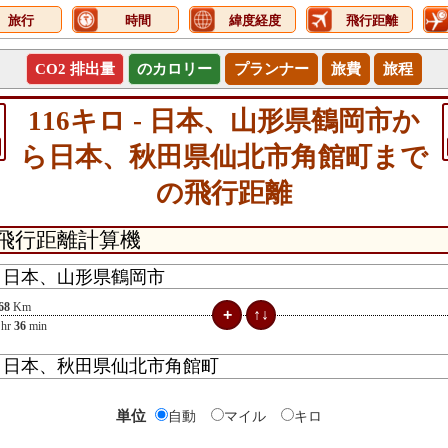
旅行
時間
緯度経度
飛行距離
CO2 排出量
のカロリー
プランナー
旅費
旅程
116キロ - 日本、山形県鶴岡市か
ら日本、秋田県仙北市角館町まで
の飛行距離
68
Km
hr
36
min
単位
自動
マイル
キロ