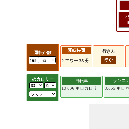
フ
運転時間
行き方
運転距離
行く!
168
2 アワー 35 分
のカロリー
自転車
ランニ
10.036 キロカロリー
9.656 キ