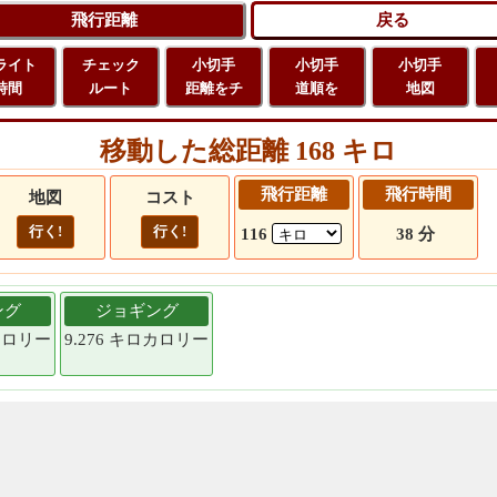
ライト
チェック
小切手
小切手
小切手
時間
ルート
距離をチ
道順を
地図
移動した総距離 168 キロ
飛行距離
飛行時間
地図
コスト
行く!
行く!
116
38 分
ング
ジョギング
ロカロリー
9.276 キロカロリー