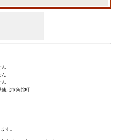
せん
せん
せん
県仙北市角館町
きます。