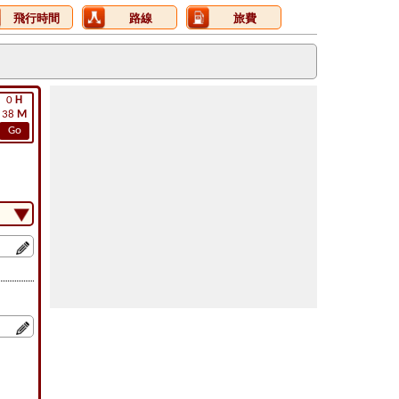
飛行時間
路線
旅費
0
H
38
M
Go