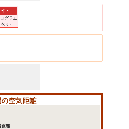
ライト
 キログラム
4 木々)
間の空気距離
行距離