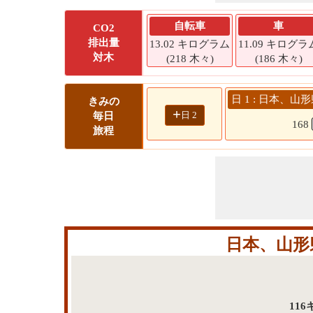
自転車
車
CO2
排出量
13.02 キログラム
11.09 キログラ
対木
(218 木々)
(186 木々)
日 1 : 日本、
きみの
+
日 2
毎日
168
旅程
日本、山形
11