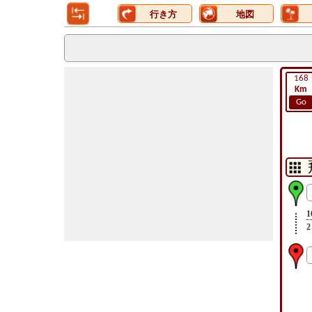
行き方
地図
168
Km
Go
1
2