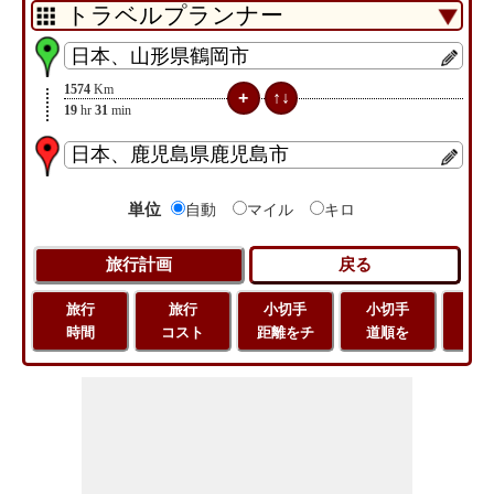
1574
Km
19
hr
31
min
単位
自動
マイル
キロ
旅行
旅行
小切手
小切手
小
時間
コスト
距離をチ
道順を
地