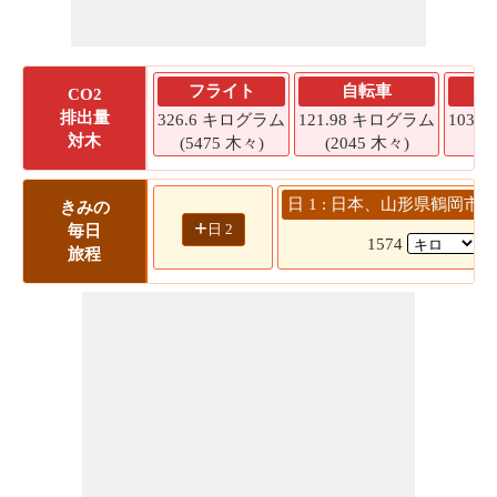
フライト
自転車
CO2
排出量
326.6 キログラム
121.98 キログラム
103.
対木
(5475 木々)
(2045 木々)
(1
日 1 : 日本、山形県鶴岡市 
きみの
+
日 2
毎日
1574
(
旅程