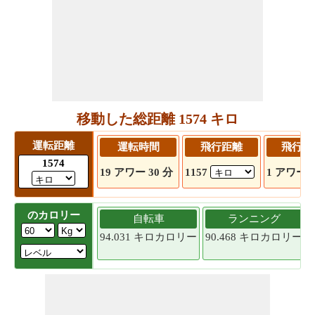
移動した総距離 1574 キロ
運転距離
運転時間
飛行距離
飛行時
1574
19 アワー 30 分
1157
1 アワー 5
のカロリー
自転車
ランニング
94.031 キロカロリー
90.468 キロカロリー