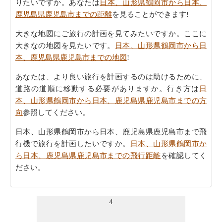
りたいですか。あなたは
日本、山形県鶴岡市から日本、
鹿児島県鹿児島市までの距離
を見ることができます!
大きな地図にご旅行の計画を見てみたいですか。ここに
大きなの地図を見たいです。
日本、山形県鶴岡市から日
本、鹿児島県鹿児島市までの地図
!
あなたは、より良い旅行を計画するのは助けるために、
道路の道順に移動する必要がありますか。行き方は
日
本、山形県鶴岡市から日本、鹿児島県鹿児島市までの方
向
参照してください。
日本、山形県鶴岡市から日本、鹿児島県鹿児島市まで飛
行機で旅行を計画したいですか。
日本、山形県鶴岡市か
ら日本、鹿児島県鹿児島市までの飛行距離
を確認してく
ださい。
あなたの旅行の計画を実行するために走行時間は非常に
重要です。ここでおおよその時間を取得することによ
4
り、あなたの旅行を計画-
日本、山形県鶴岡市から日本、