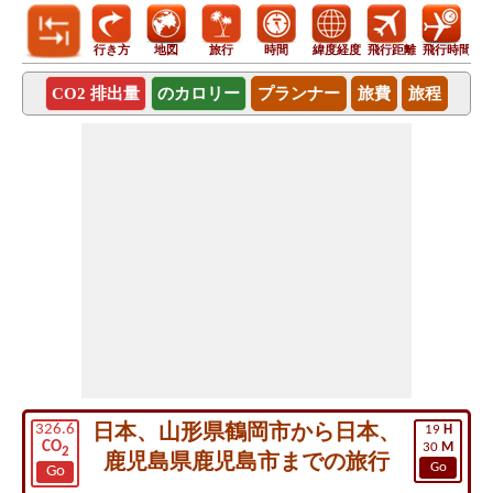
行き方
地図
旅行
時間
緯度経度
飛行距離
飛行時間
CO2 排出量
のカロリー
プランナー
旅費
旅程
日本、山形県鶴岡市から日本、
326.6
19
H
CO
30
M
2
鹿児島県鹿児島市までの旅行
Go
Go