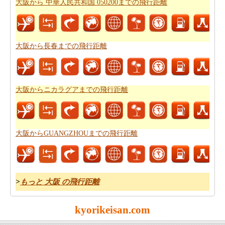
大阪から 中華人民共和国 050200までの飛行距離
新しい場所に行くの後、あなたの目的地へのルートを知
ることが重要です。場合はルートを認識していません、
あなたは
大阪からオーストラリア シドニーまでの道路
大阪から長春までの飛行距離
ルートプラン
をチェックすることができます。
あなたは道路で旅行したいですか。駆動するのに費用が
かかるどのくらい知ってはいけませんか。あなたは
大阪
大阪からニカラグアまでの飛行距離
からオーストラリア シドニーまでの旅行の費用
をもら
います。
大阪からGUANGZHOUまでの飛行距離
>
もっと 大阪 の飛行距離
kyorikeisan.com