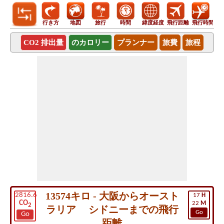
行き方
地図
旅行
時間
緯度経度
飛行距離
飛行時間
CO2 排出量
のカロリー
プランナー
旅費
旅程
13574キロ - 大阪からオースト
2816.6
17
H
CO
22
M
2
ラリア シドニーまでの飛行
Go
Go
距離