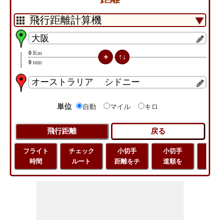
0
Km
0
min
単位
自動
マイル
キロ
フライト
チェック
小切手
小切手
小
時間
ルート
距離をチ
道順を
地