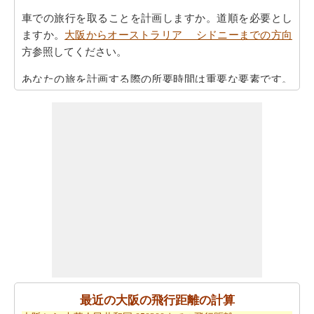
車での旅行を取ることを計画しますか。道順を必要とし
ますか。
大阪からオーストラリア シドニーまでの方向
方参照してください。
あなたの旅を計画する際の所要時間は重要な要素です。
したがって、あなたはまた
大阪からオーストラリア シ
ドニーまでの移動時間
を知りたいかもしれません。これ
は、あなたが大阪とオーストラリア シドニーの間の距
離を旅行過ごすことになりますとどのくらいの時間推定
値するのに役立ちます。
あなたの大阪からオーストラリア シドニーまでの旅行
に基づいて、簡単な旅行の計画を作成する必要ですか。
大阪からオーストラリア シドニーまでの旅行
ために私
たちの旅のプランナーをお試しください。
大阪からオーストラリア シドニーまで飛行機で旅行を
お探しですか。あなたはまた、
大阪からオーストラリア
最近の大阪の飛行距離の計算
シドニーまでの飛行時間
を知ることができます。