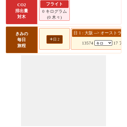
フライト
CO2
排出量
0 キログラム
対木
(0 木々)
日 1 : 大阪 --> オース
きみの
+
日 2
毎日
13574
17 アワ
旅程