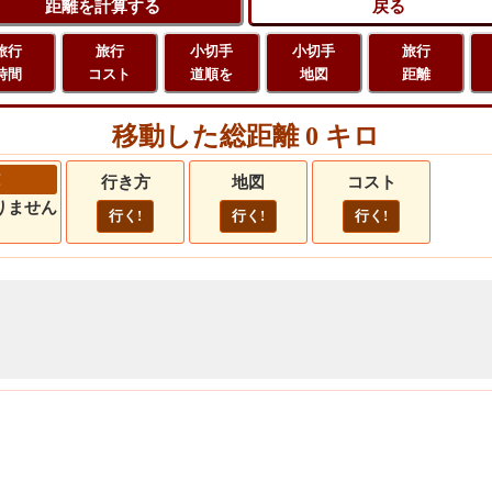
旅行
旅行
小切手
小切手
旅行
時間
コスト
道順を
地図
距離
移動した総距離 0 キロ
行き方
地図
コスト
りません
行く!
行く!
行く!