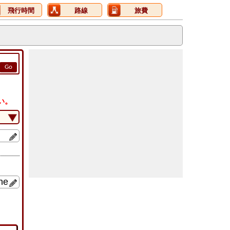
飛行時間
路線
旅費
Go
い。