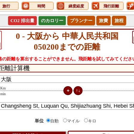
旅行
時間
緯度経度
飛行距離
CO2 排出量
のカロリー
プランナー
旅費
旅程
0 - 大阪から 中華人民共和国
050200までの距離
路の距離を算出することができません。飛距離を試してみてくださ
Km
min
単位
自動
マイル
キロ