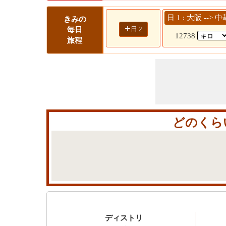
日 1 : 大阪 -->
きみの
+
日 2
毎日
12738
旅程
どのくらい
ディストリ