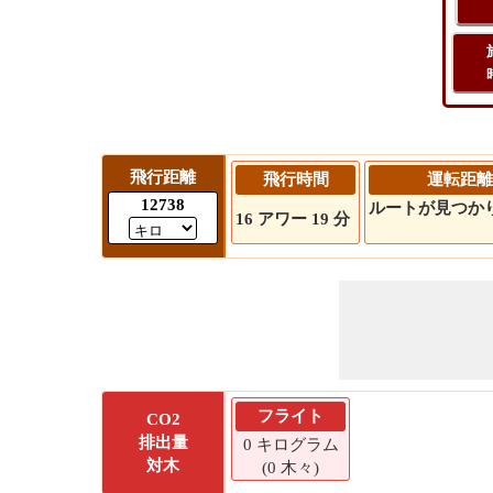
飛行距離
飛行時間
運転距離
12738
ルートが見つか
16 アワー 19 分
フライト
CO2
排出量
0 キログラム
対木
(0 木々)