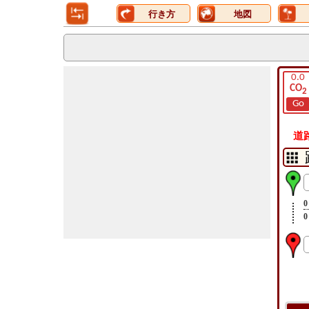
行き方
地図
0.0
CO
2
Go
道
0
0