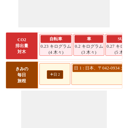
自転車
車
SUV
CO2
排出量
0.23 キログラム
0.2 キログラム
0.27 キロ
対木
(4 木々)
(3 木々)
(5 木々
日 1 : 日本、〒042-093
きみの
+
日 2
毎日
旅程