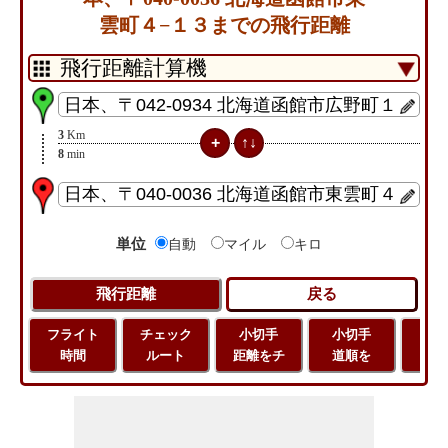
雲町４−１３までの飛行距離
3
Km
8
min
単位
自動
マイル
キロ
フライト
チェック
小切手
小切手
小
時間
ルート
距離をチ
道順を
地