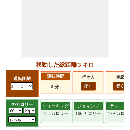
移動した総距離 3 キロ
運転時間
行き方
地図
運転距離
行く!
行く!
3
8 分
のカロリー
ウォーキング
ジョギング
ランニン
152 カロリー
166 カロリー
179 カロ