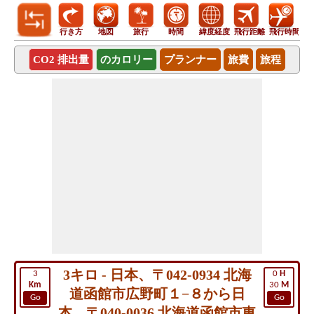
行き方
地図
旅行
時間
緯度経度
飛行距離
飛行時間
CO2 排出量
のカロリー
プランナー
旅費
旅程
3キロ - 日本、〒042-0934 北海
3
0
H
Km
30
M
道函館市広野町１−８から日
Go
Go
本、〒040-0036 北海道函館市東