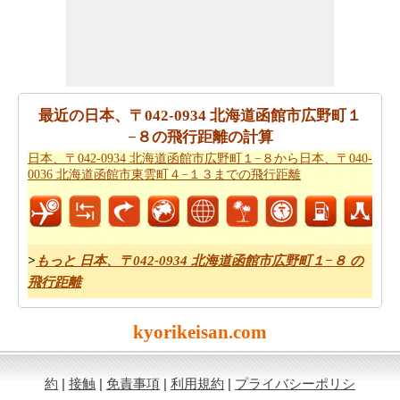
市広野町１−８から日本、〒040-0036 北海道函館市東雲
町４−１３までの移動時間
を知りたいかもしれません。こ
れは、あなたが日本、〒042-0934 北海道函館市広野町１
−８と日本、〒040-0036 北海道函館市東雲町４−１３の間
の距離を旅行過ごすことになりますとどのくらいの時間
推定値するのに役立ちます。
最近の日本、〒042-0934 北海道函館市広野町１
−８の飛行距離の計算
あなたの日本、〒042-0934 北海道函館市広野町１−８か
日本、〒042-0934 北海道函館市広野町１−８から日本、〒040-
ら日本、〒040-0036 北海道函館市東雲町４−１３までの
0036 北海道函館市東雲町４−１３までの飛行距離
旅行に基づいて、簡単な旅行の計画を作成する必要です
か。
日本、〒042-0934 北海道函館市広野町１−８から日
本、〒040-0036 北海道函館市東雲町４−１３までの旅行
ために私たちの旅のプランナーをお試しください。
>
もっと 日本、〒042-0934 北海道函館市広野町１−８ の
飛行距離
日本、〒042-0934 北海道函館市広野町１−８から日本、
〒040-0036 北海道函館市東雲町４−１３まで飛行機で旅
kyorikeisan.com
行をお探しですか。あなたはまた、
日本、〒042-0934 北
海道函館市広野町１−８から日本、〒040-0036 北海道函
館市東雲町４−１３までの飛行時間
を知ることができま
約
|
接触
|
免責事項
|
利用規約
|
プライバシーポリシ
す。