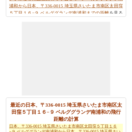
浦和から日本、〒336-0015 埼玉県さいたま市南区太田窪
５丁目１６−９ ベルググランデ南浦和までの距離
を見る
ことができます。
あなたはより大きな地図を見てみたいですか。あなたは
日本、〒332-0011 埼玉県川口市元郷を経由して、日本、
〒336-0015 埼玉県さいたま市南区太田窪５丁目１６−９
ベルググランデ南浦和から日本、〒336-0015 埼玉県さい
たま市南区太田窪５丁目１６−９ ベルググランデ南浦和
までの地図
ををチェックしたいですか。
車での旅行を取ることを計画しますか。道順を必要とし
ますか。
日本、〒332-0011 埼玉県川口市元郷を経由し
て、日本、〒336-0015 埼玉県さいたま市南区太田窪５丁
目１６−９ ベルググランデ南浦和から日本、〒336-0015
最近の日本、〒336-0015 埼玉県さいたま市南区太
埼玉県さいたま市南区太田窪５丁目１６−９ ベルググラ
田窪５丁目１６−９ ベルググランデ南浦和の飛行
ンデ南浦和までの方向
方参照してください。
距離の計算
あなたの旅を計画する際の所要時間は重要な要素です。
日本、〒336-0015 埼玉県さいたま市南区太田窪５丁目１６
−９ ベルググランデ南浦和から日本、〒336-0015 埼玉県さい