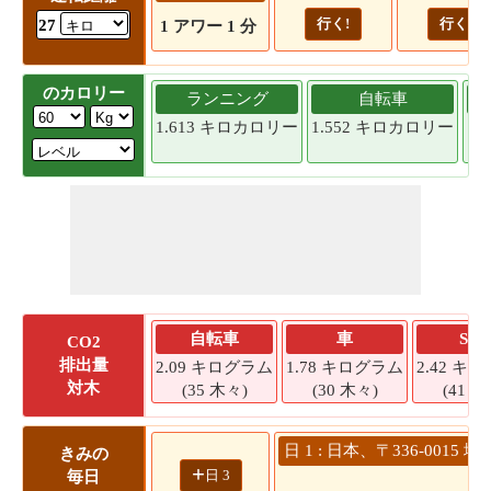
行く!
行く!
27
1 アワー 1 分
のカロリー
ランニング
自転車
1.613 キロカロリー
1.552 キロカロリー
1.
自転車
車
SU
CO2
排出量
2.09 キログラム
1.78 キログラム
2.42 キ
対木
(35 木々)
(30 木々)
(41 木
日 1 : 日本、〒336-00
きみの
+
日 3
毎日