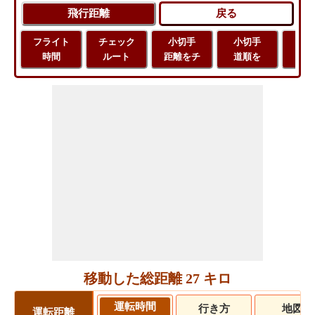
フライト
チェック
小切手
小切手
小
時間
ルート
距離をチ
道順を
地
移動した総距離 27 キロ
運転時間
行き方
地図
運転距離