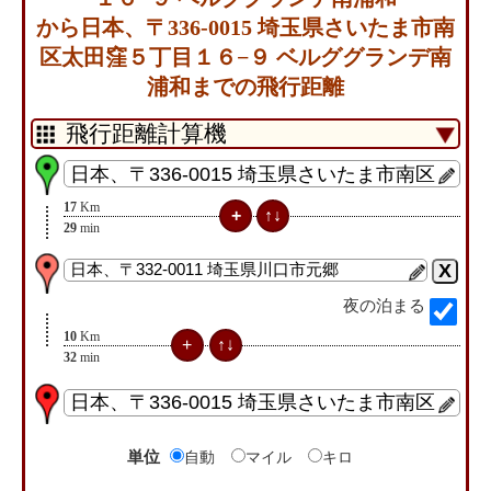
から日本、〒336-0015 埼玉県さいたま市南
区太田窪５丁目１６−９ ベルググランデ南
浦和までの飛行距離
17
Km
29
min
夜の泊まる
10
Km
32
min
単位
自動
マイル
キロ