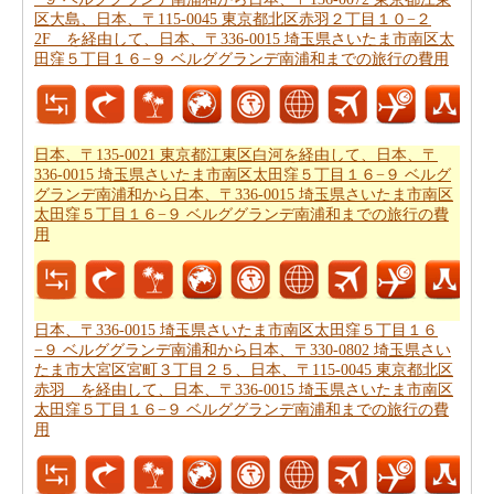
浦和までの移動時間
を取得することができます。
区大島、日本、〒115-0045 東京都北区赤羽２丁目１０−２
2F を経由して、日本、〒336-0015 埼玉県さいたま市南区太
あなたは道路の旅の代わりに飛行を取ることによって、
田窪５丁目１６−９ ベルググランデ南浦和までの旅行の費用
時間と労力を節約しますか。このケースでは、
日本、〒
336-0015 埼玉県さいたま市南区太田窪５丁目１６−９ ベ
ルググランデ南浦和から日本、〒336-0015 埼玉県さいた
ま市南区太田窪５丁目１６−９ ベルググランデ南浦和ま
日本、〒135-0021 東京都江東区白河を経由して、日本、〒
336-0015 埼玉県さいたま市南区太田窪５丁目１６−９ ベルグ
での飛行距離
を認識する必要があります。
グランデ南浦和から日本、〒336-0015 埼玉県さいたま市南区
太田窪５丁目１６−９ ベルググランデ南浦和までの旅行の費
あなたは飛行機で旅行している場合、また、あなたの旅
用
のために必要な飛行時間を知りたいかもしれません。あ
なたは
日本、〒332-0011 埼玉県川口市元郷を経由して、
日本、〒336-0015 埼玉県さいたま市南区太田窪５丁目１
６−９ ベルググランデ南浦和から日本、〒336-0015 埼玉
日本、〒336-0015 埼玉県さいたま市南区太田窪５丁目１６
−９ ベルググランデ南浦和から日本、〒330-0802 埼玉県さい
県さいたま市南区太田窪５丁目１６−９ ベルググランデ
たま市大宮区宮町３丁目２５、日本、〒115-0045 東京都北区
南浦和までの飛行時間
を得ることができます。
赤羽 を経由して、日本、〒336-0015 埼玉県さいたま市南区
太田窪５丁目１６−９ ベルググランデ南浦和までの旅行の費
あなたは道路で旅行すると停止点やあなたの旅行の途中
用
可能性を知りたいことを決定した場合、あなたの
日本、
〒332-0011 埼玉県川口市元郷を経由して、日本、〒336-