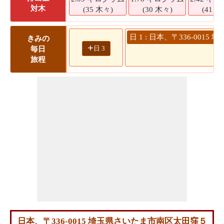
対木
(35 木々)
(30 木々)
(41 木
日 1 : 日本、〒336-00
きみの
+
日 3
毎日
旅程
日本、〒336-0015 埼玉県さいたま市南区太田窪５