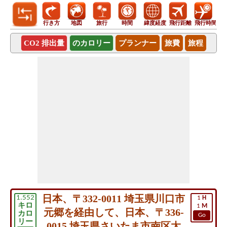
行き方
地図
旅行
時間
緯度経度
飛行距離
飛行時間
CO2 排出量
のカロリー
プランナー
旅費
旅程
日本、〒332-0011 埼玉県川口市
1.552
1
H
キロ
1
M
元郷を経由して、日本、〒336-
カロ
Go
リー
0015 埼玉県さいたま市南区太