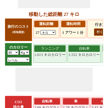
移動した総距離 27 キロ
運転距離
運転時間
行き方
旅行のコスト
行く!
27
1 アワー 1 分
(現地通貨)
のカロリー
ランニング
自転車
1.613 キロカロリー
1.552 キロカロリー
1.
自転車
車
SU
CO2
排出量
2.09 キログラム
1.78 キログラム
2.42 キ