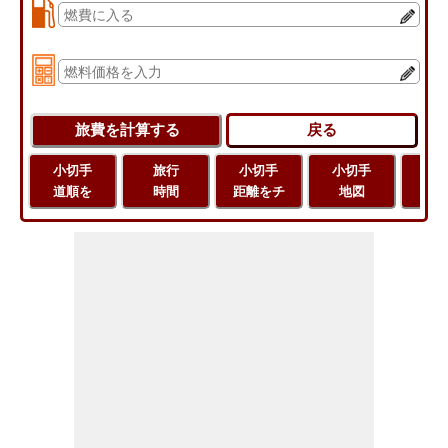
小切手
旅行
小切手
小切手
旅
道順を
時間
距離をチ
地図
距