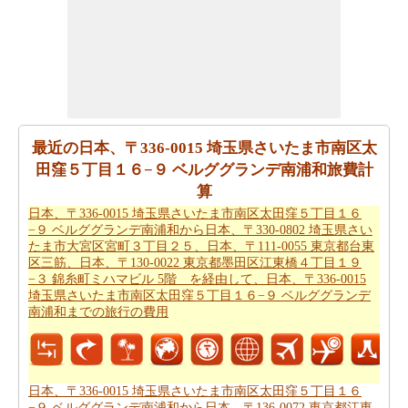
南区太田窪５丁目１６−９ ベルググランデ南浦和までの
地図
を検索します。
あなたは自身であなたの旅行を計画するのに疲れていま
すか。あなたは
日本、〒332-0011 埼玉県川口市元郷を経
由して、日本、〒336-0015 埼玉県さいたま市南区太田窪
５丁目１６−９ ベルググランデ南浦和から日本、〒336-
最近の日本、〒336-0015 埼玉県さいたま市南区太
0015 埼玉県さいたま市南区太田窪５丁目１６−９ ベルグ
田窪５丁目１６−９ ベルググランデ南浦和旅費計
グランデ南浦和までの旅行
を計画するためにスマート旅
算
行プランナーを取得することができますか。また、あな
日本、〒336-0015 埼玉県さいたま市南区太田窪５丁目１６
たの旅行の最後の微細な変化に対応することができま
−９ ベルググランデ南浦和から日本、〒330-0802 埼玉県さい
す。
たま市大宮区宮町３丁目２５、日本、〒111-0055 東京都台東
区三筋、日本、〒130-0022 東京都墨田区江東橋４丁目１９
−３ 錦糸町ミハマビル 5階 を経由して、日本、〒336-0015
また、あなたは目的地に到達した後、別の活動を計画す
埼玉県さいたま市南区太田窪５丁目１６−９ ベルググランデ
るために、旅行時間を知りたいかもしれません。あなた
南浦和までの旅行の費用
は
日本、〒332-0011 埼玉県川口市元郷を経由して、日
本、〒336-0015 埼玉県さいたま市南区太田窪５丁目１６
−９ ベルググランデ南浦和から日本、〒336-0015 埼玉県
さいたま市南区太田窪５丁目１６−９ ベルググランデ南
日本、〒336-0015 埼玉県さいたま市南区太田窪５丁目１６
−９ ベルググランデ南浦和から日本、〒136-0072 東京都江東