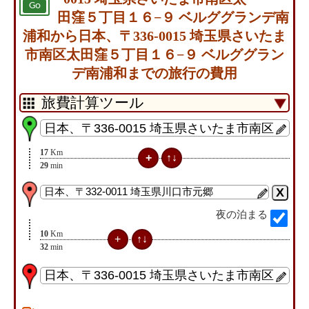
Go
田窪５丁目１６−９ ベルググランデ南
浦和から日本、〒336-0015 埼玉県さいたま
市南区太田窪５丁目１６−９ ベルググラン
デ南浦和までの旅行の費用
17
Km
29
min
夜の泊まる
10
Km
32
min