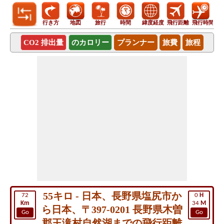
行き方
地図
旅行
時間
緯度経度
飛行距離
飛行時間
CO2 排出量
のカロリー
プランナー
旅費
旅程
55キロ - 日本、長野県塩尻市か
72
0
H
Km
34
M
ら日本、〒397-0201 長野県木曽
Go
Go
郡王滝村自然湖までの飛行距離