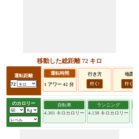
移動した総距離 72 キロ
運転時間
行き方
地図
運転距離
行く!
行く!
72
1 アワー 42 分
のカロリー
自転車
ランニング
4.301 キロカロリー
4.138 キロカロリー
3.