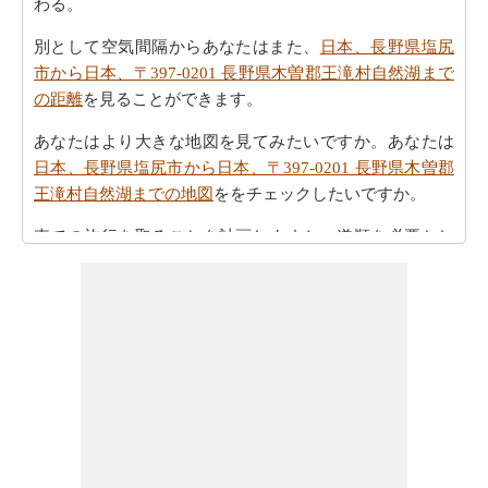
わる。
別として空気間隔からあなたはまた、
日本、長野県塩尻
市から日本、〒397-0201 長野県木曽郡王滝村自然湖まで
の距離
を見ることができます。
あなたはより大きな地図を見てみたいですか。あなたは
日本、長野県塩尻市から日本、〒397-0201 長野県木曽郡
王滝村自然湖までの地図
ををチェックしたいですか。
車での旅行を取ることを計画しますか。道順を必要とし
ますか。
日本、長野県塩尻市から日本、〒397-0201 長野
県木曽郡王滝村自然湖までの方向
方参照してください。
あなたの旅を計画する際の所要時間は重要な要素です。
したがって、あなたはまた
日本、長野県塩尻市から日
本、〒397-0201 長野県木曽郡王滝村自然湖までの移動時
間
を知りたいかもしれません。これは、あなたが日本、
長野県塩尻市と日本、〒397-0201 長野県木曽郡王滝村自
然湖の間の距離を旅行過ごすことになりますとどのくら
いの時間推定値するのに役立ちます。