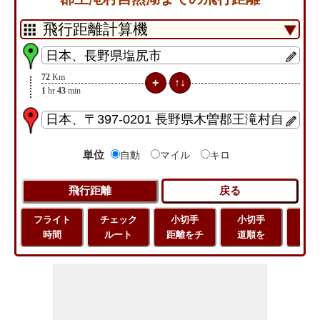
72
Km
1
hr
43
min
単位
自動
マイル
キロ
フライト
チェック
小切手
小切手
小
時間
ルート
距離をチ
道順を
地