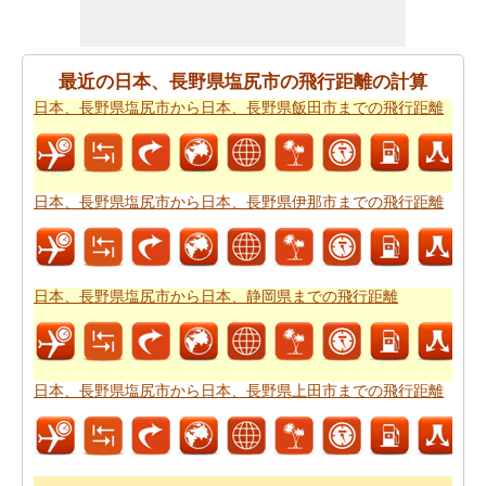
あなたの日本、長野県塩尻市から日本、〒397-0201 長野
県木曽郡王滝村自然湖までの旅行に基づいて、簡単な旅
最近の日本、長野県塩尻市の飛行距離の計算
行の計画を作成する必要ですか。
日本、長野県塩尻市か
日本、長野県塩尻市から日本、長野県飯田市までの飛行距離
ら日本、〒397-0201 長野県木曽郡王滝村自然湖までの旅
行
ために私たちの旅のプランナーをお試しください。
日本、長野県塩尻市から日本、〒397-0201 長野県木曽郡
日本、長野県塩尻市から日本、長野県伊那市までの飛行距離
王滝村自然湖まで飛行機で旅行をお探しですか。あなた
はまた、
日本、長野県塩尻市から日本、〒397-0201 長野
県木曽郡王滝村自然湖までの飛行時間
を知ることができ
ます。
日本、長野県塩尻市から日本、静岡県までの飛行距離
新しい場所に行くの後、あなたの目的地へのルートを知
ることが重要です。場合はルートを認識していません、
あなたは
日本、長野県塩尻市から日本、〒397-0201 長野
日本、長野県塩尻市から日本、長野県上田市までの飛行距離
県木曽郡王滝村自然湖までの道路ルートプラン
をチェッ
クすることができます。
あなたは道路で旅行したいですか。駆動するのに費用が