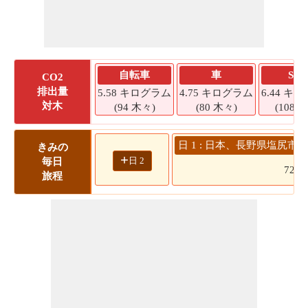
自転車
車
SU
CO2
排出量
5.58 キログラム
4.75 キログラム
6.44 キ
対木
(94 木々)
(80 木々)
(108 
日 1 : 日本、長野県塩尻市 
きみの
+
日 2
毎日
72
旅程