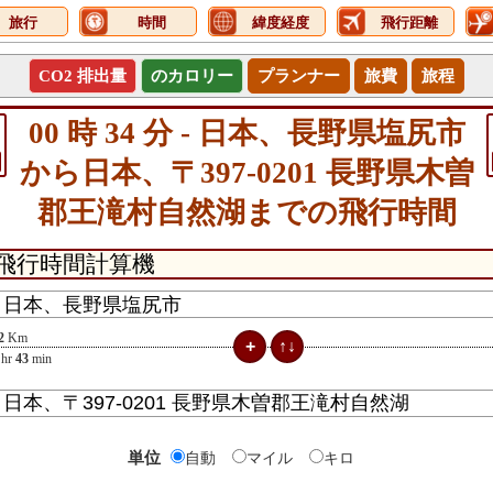
旅行
時間
緯度経度
飛行距離
CO2 排出量
のカロリー
プランナー
旅費
旅程
00 時 34 分 - 日本、長野県塩尻市
から日本、〒397-0201 長野県木曽
郡王滝村自然湖までの飛行時間
2
Km
hr
43
min
単位
自動
マイル
キロ