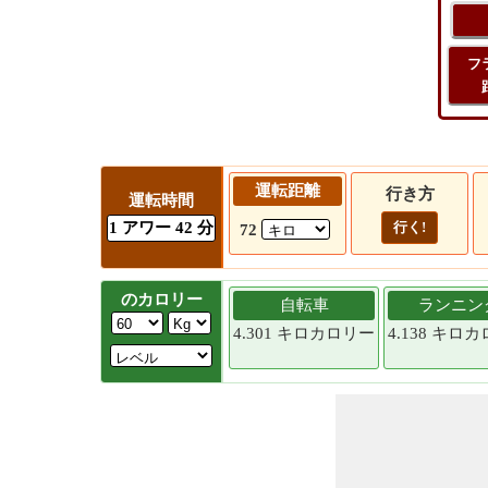
フ
運転距離
行き方
運転時間
1 アワー 42 分
行く!
72
のカロリー
自転車
ランニン
4.301 キロカロリー
4.138 キロ