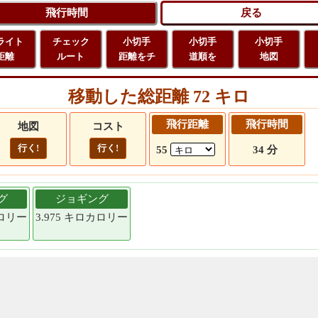
ライト
チェック
小切手
小切手
小切手
距離
ルート
距離をチ
道順を
地図
移動した総距離 72 キロ
飛行距離
飛行時間
地図
コスト
行く!
行く!
55
34 分
グ
ジョギング
カロリー
3.975 キロカロリー