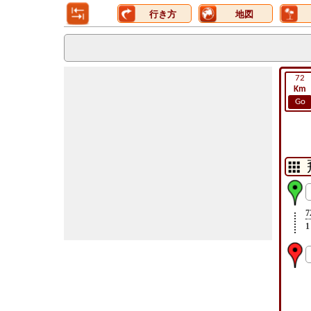
行き方
地図
72
Km
Go
7
1