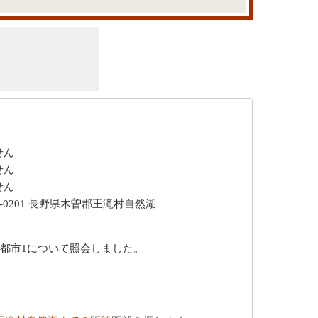
せん
せん
せん
-0201 長野県木曽郡王滝村自然湖
に都市1について照会しました。