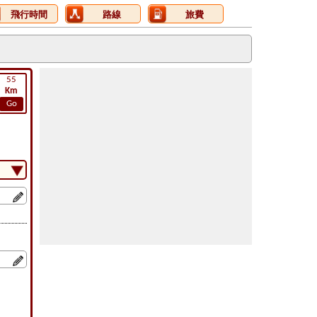
飛行時間
路線
旅費
55
Km
Go