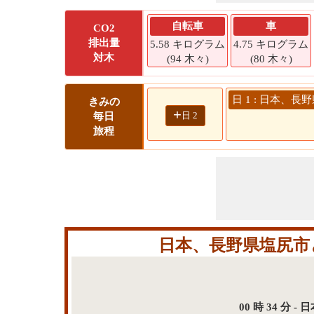
自転車
車
CO2
排出量
5.58 キログラム
4.75 キログラム
対木
(94 木々)
(80 木々)
日 1 : 日本、長
きみの
+
日 2
毎日
旅程
日本、長野県塩尻市と
00 時 34 