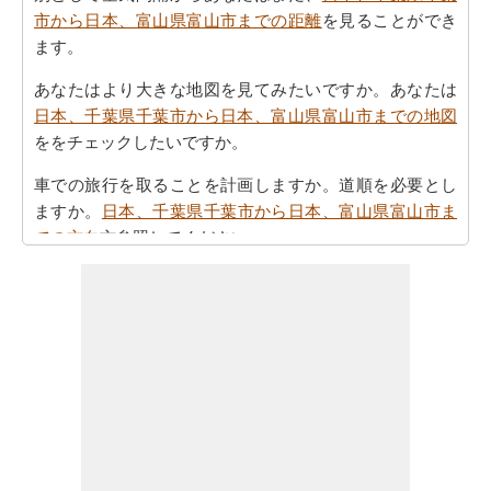
市から日本、富山県富山市までの距離
を見ることができ
ます。
あなたはより大きな地図を見てみたいですか。あなたは
日本、千葉県千葉市から日本、富山県富山市までの地図
ををチェックしたいですか。
車での旅行を取ることを計画しますか。道順を必要とし
ますか。
日本、千葉県千葉市から日本、富山県富山市ま
での方向
方参照してください。
あなたの旅を計画する際の所要時間は重要な要素です。
したがって、あなたはまた
日本、千葉県千葉市から日
本、富山県富山市までの移動時間
を知りたいかもしれま
せん。これは、あなたが日本、千葉県千葉市と日本、富
山県富山市の間の距離を旅行過ごすことになりますとど
のくらいの時間推定値するのに役立ちます。
あなたの日本、千葉県千葉市から日本、富山県富山市ま
での旅行に基づいて、簡単な旅行の計画を作成する必要