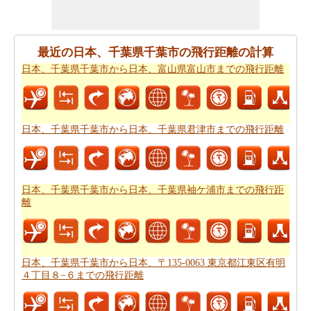
ですか。
日本、千葉県千葉市から日本、富山県富山市ま
での旅行
ために私たちの旅のプランナーをお試しくださ
い。
最近の日本、千葉県千葉市の飛行距離の計算
日本、千葉県千葉市から日本、富山県富山市までの飛行距離
日本、千葉県千葉市から日本、富山県富山市まで飛行機
で旅行をお探しですか。あなたはまた、
日本、千葉県千
葉市から日本、富山県富山市までの飛行時間
を知ること
ができます。
日本、千葉県千葉市から日本、千葉県君津市までの飛行距離
新しい場所に行くの後、あなたの目的地へのルートを知
ることが重要です。場合はルートを認識していません、
あなたは
日本、千葉県千葉市から日本、富山県富山市ま
日本、千葉県千葉市から日本、千葉県袖ケ浦市までの飛行距
での道路ルートプラン
をチェックすることができます。
離
あなたは道路で旅行したいですか。駆動するのに費用が
かかるどのくらい知ってはいけませんか。あなたは
日
本、千葉県千葉市から日本、富山県富山市までの旅行の
日本、千葉県千葉市から日本、〒135-0063 東京都江東区有明
費用
をもらいます。
４丁目８−６までの飛行距離