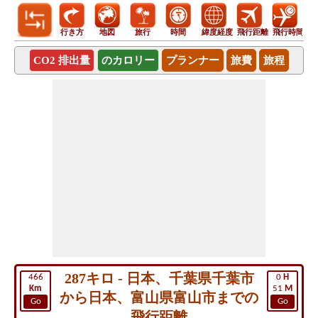
行き方
地図
旅行
時間
緯度経度
飛行距離
飛行時間
CO2 排出量
のカロリー
プランナー
旅費
旅程
287キロ - 日本、千葉県千葉市
466
0
H
Km
51
M
から日本、富山県富山市までの
Go
Go
飛行距離