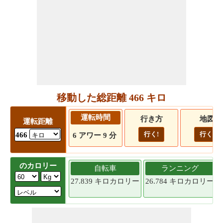
移動した総距離 466 キロ
運転時間
行き方
地図
運転距離
行く!
行く!
466
6 アワー 9 分
のカロリー
自転車
ランニング
27.839 キロカロリー
26.784 キロカロリー