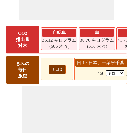
自転車
車
CO2
排出量
36.12 キログラム
30.76 キログラム
41.7
対木
(606 木々)
(516 木々)
(69
日 1 : 日本、千葉県千葉市 
きみの
+
日 2
毎日
466
(6
旅程