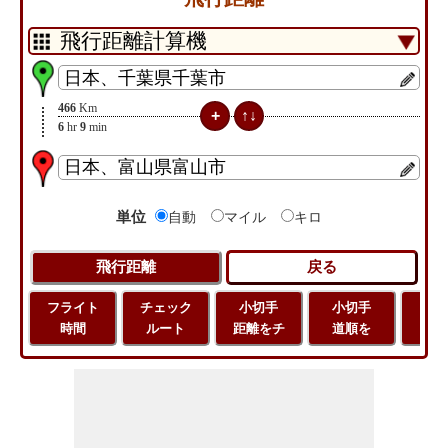
466
Km
6
hr
9
min
単位
自動
マイル
キロ
フライト
チェック
小切手
小切手
小
時間
ルート
距離をチ
道順を
地