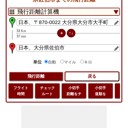
53
Km
57
min
単位
自動
マイル
キロ
フライト
チェック
小切手
小切手
小
時間
ルート
距離をチ
道順を
地