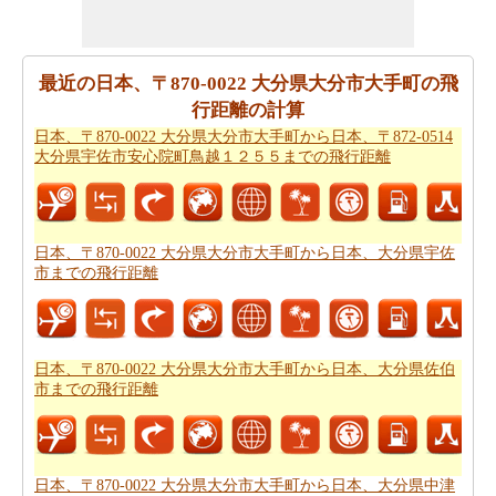
本、大分県佐伯市までの旅行に基づいて、簡単な旅行の
計画を作成する必要ですか。
日本、〒870-0022 大分県大
分市大手町から日本、大分県佐伯市までの旅行
ために私
最近の日本、〒870-0022 大分県大分市大手町の飛
たちの旅のプランナーをお試しください。
行距離の計算
日本、〒870-0022 大分県大分市大手町から日本、〒872-0514
日本、〒870-0022 大分県大分市大手町から日本、大分県
大分県宇佐市安心院町鳥越１２５５までの飛行距離
佐伯市まで飛行機で旅行をお探しですか。あなたはま
た、
日本、〒870-0022 大分県大分市大手町から日本、大
分県佐伯市までの飛行時間
を知ることができます。
日本、〒870-0022 大分県大分市大手町から日本、大分県宇佐
新しい場所に行くの後、あなたの目的地へのルートを知
市までの飛行距離
ることが重要です。場合はルートを認識していません、
あなたは
日本、〒870-0022 大分県大分市大手町から日
本、大分県佐伯市までの道路ルートプラン
をチェックす
ることができます。
日本、〒870-0022 大分県大分市大手町から日本、大分県佐伯
市までの飛行距離
あなたは道路で旅行したいですか。駆動するのに費用が
かかるどのくらい知ってはいけませんか。あなたは
日
本、〒870-0022 大分県大分市大手町から日本、大分県佐
日本、〒870-0022 大分県大分市大手町から日本、大分県中津
伯市までの旅行の費用
をもらいます。