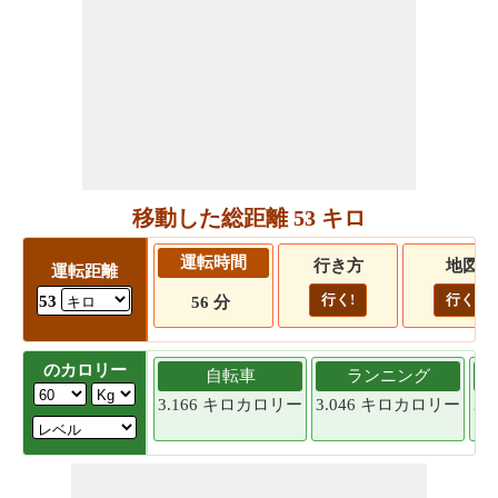
移動した総距離 53 キロ
運転時間
行き方
地図
運転距離
行く!
行く!
53
56 分
のカロリー
自転車
ランニング
3.166 キロカロリー
3.046 キロカロリー
2.