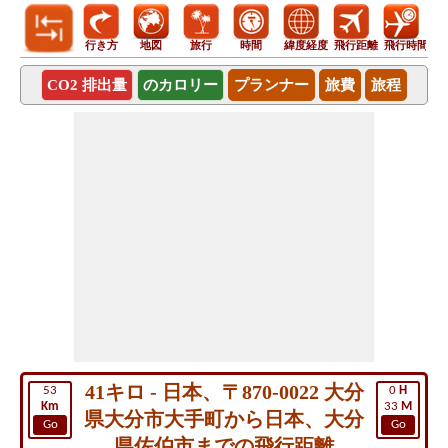
行き方
地図
旅行
時間
緯度経度
飛行距離
飛行時間
CO2 排出量
のカロリー
プランナー
旅費
旅程
41キロ - 日本、〒870-0022 大分
53
0
H
Km
33
M
県大分市大手町から日本、大分
Go
Go
県佐伯市までの飛行距離