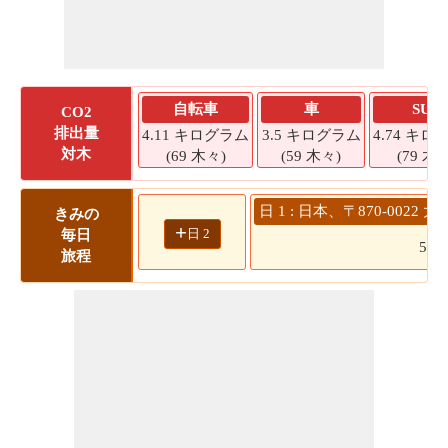
自転車
車
SUV
CO2
排出量
4.11 キログラム
3.5 キログラム
4.74 キロ
対木
(69 木々)
(59 木々)
(79 木々
日 1 : 日本、〒870-002
きみの
+
日 2
毎日
53
旅程