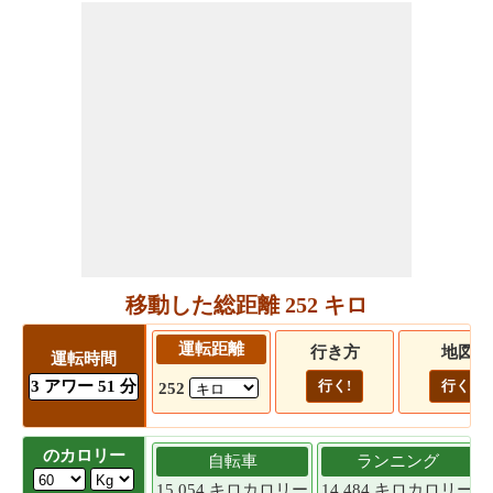
移動した総距離 252 キロ
運転距離
行き方
地図
運転時間
3 アワー 51 分
行く!
行く!
252
のカロリー
自転車
ランニング
15.054 キロカロリー
14.484 キロカロリー