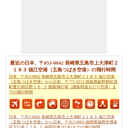
距離を探します。
地図上の場所を見てみたいですか。
日本、〒853-0042 長
崎県五島市上大津町２１８３ 福江空港（五島つばき空
港）から日本、〒812-0003 福岡県福岡市博多区下臼井７
７８−１ 福岡空港 (FUK)までの地図
をチェックしてくださ
い。
あなたは
日本、〒853-0042 長崎県五島市上大津町２１８
３ 福江空港（五島つばき空港）から日本、〒812-0003 福
最近の日本、〒853-0042 長崎県五島市上大津町２
岡県福岡市博多区下臼井７７８−１ 福岡空港 (FUK)までの
１８３ 福江空港（五島つばき空港）の飛行時間
方向
を参照することで時間を無駄にすることなく、目的
日本、〒853-0042 長崎県五島市上大津町２１８３ 福江空港
（五島つばき空港）から日本、〒771-0213 徳島県板野郡松茂
地に着くことができます
町豊久朝日野１６−２ 徳島飛行場（徳島阿波おどり空港）ま
での飛行時間
あなたの目的地に到達するために必要な駆動時間を認識
していることが重要です。さらに、タスクを計画におけ
る公正なアイデアを提供します。あなたは
日本、〒853-
0042 長崎県五島市上大津町２１８３ 福江空港（五島つば
日本、〒853-0042 長崎県五島市上大津町２１８３ 福江空港
き空港）から日本、〒812-0003 福岡県福岡市博多区下臼
（五島つばき空港）から日本、〒812-0003 福岡県福岡市博多
区下臼井７７８−１ 福岡空港 (FUK)までの飛行時間
井７７８−１ 福岡空港 (FUK)までの移動時間
知りたい場合