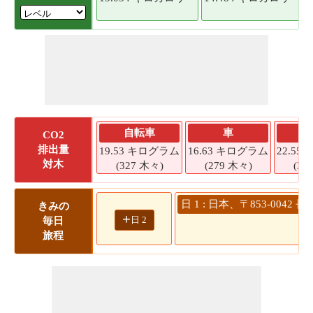
自転車
車
CO2
排出量
19.53 キログラム
16.63 キログラム
22.5
対木
(327 木々)
(279 木々)
(37
日 1 : 日本、〒853-00
きみの
+
日 2
毎日
旅程