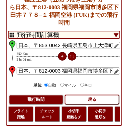
ら日本、〒812-0003 福岡県福岡市博多区下
臼井７７８−１ 福岡空港 (FUK)までの飛行
時間
252
Km
3
hr
52
min
単位
自動
マイル
キロ
フライト
チェック
小切手
小切手
小
距離
ルート
距離をチ
道順を
地