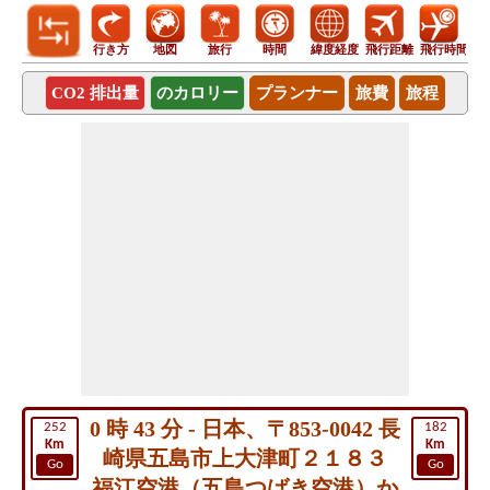
行き方
地図
旅行
時間
緯度経度
飛行距離
飛行時間
CO2 排出量
のカロリー
プランナー
旅費
旅程
0 時 43 分 - 日本、〒853-0042 長
252
182
Km
Km
崎県五島市上大津町２１８３
Go
Go
福江空港（五島つばき空港）か