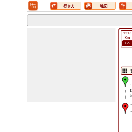
行き方
地図
1213
Km
Go
1
2