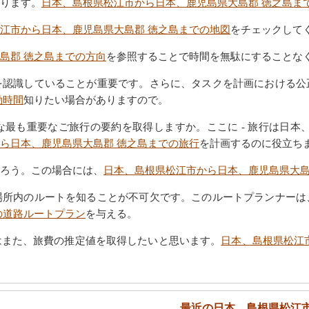
ります。
日本、島根県松江市から日本、鹿児島県大島郡 徳之島ま
江市から日本、鹿児島県大島郡 徳之島までの地図
をチェックして
島郡 徳之島までの方向
を参照することで時間を無駄にすることな
を認識していることが重要です。さらに、タスクを計画における公
動時間
知りたい場合がありますので。
最も重要なご旅行の要約を取得しますか。ここに - 旅行は日本
ら日本、鹿児島県大島郡 徳之島までの旅行
を計画するのに役立ち
ろう。この場合には、
日本、島根県松江市から日本、鹿児島県大島
場所内のルートを知ることが不可欠です。このルートプランナーは
の道路ルートプラン
を与える。
はまた、旅費の推定値を取得したいと思います。
日本、島根県松江
最近の日本、島根県松江