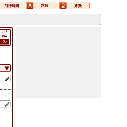
飛行時間
路線
旅費
938
Km
Go