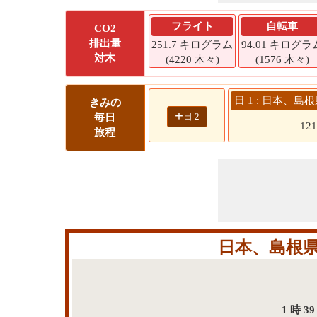
フライト
自転車
CO2
排出量
251.7 キログラム
94.01 キログラ
対木
(4220 木々)
(1576 木々)
日 1 : 日本、
きみの
+
日 2
毎日
12
旅程
日本、島根
1 時