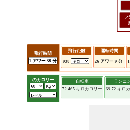
フ
飛行距離
運転時間
飛行時間
1 アワー 39 分
938
26 アワー 9 分
1
のカロリー
自転車
ランニ
72.465 キロカロリー
69.72 キ