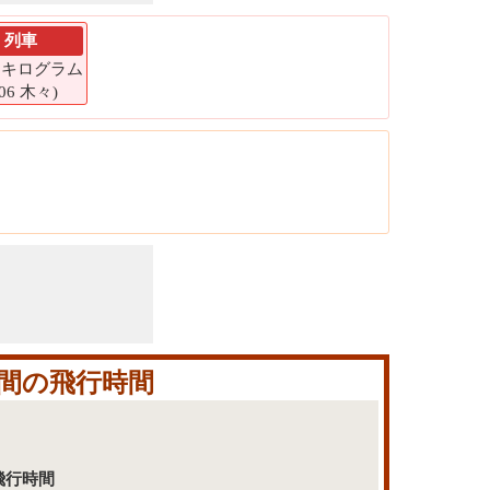
列車
15 キログラム
606 木々)
間の飛行時間
飛行時間