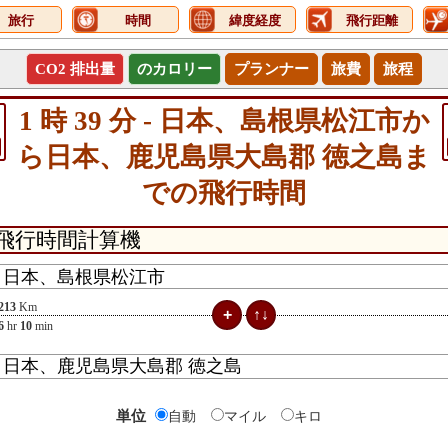
旅行
時間
緯度経度
飛行距離
CO2 排出量
のカロリー
プランナー
旅費
旅程
1 時 39 分 - 日本、島根県松江市か
ら日本、鹿児島県大島郡 徳之島ま
での飛行時間
213
Km
6
hr
10
min
単位
自動
マイル
キロ