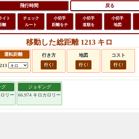
ライト
チェック
小切手
小切手
小切手
距離
ルート
距離をチ
道順を
地図
移動した総距離 1213 キロ
運転距離
行き方
地図
コスト
行く!
行く!
行く!
213
ング
ジョギング
ロカロリー
66.974 キロカロリー