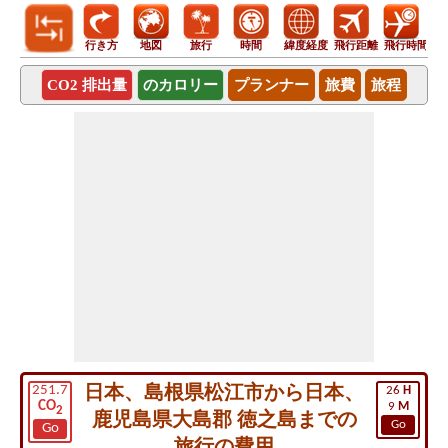
行き方
地図
旅行
時間
緯度経度
飛行距離
飛行時間
CO2 排出量
のカロリー
プランナー
旅費
旅程
日本、島根県松江市から日本、
251.7
26
H
CO
9
M
2
鹿児島県大島郡 徳之島までの
Go
Go
旅行の費用