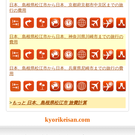
路ルートプラン
を計画し、あなたのルートプランナーを
日本、島根県松江市から日本、京都府京都市中京区までの旅
行の費用
使用することができます。
日本、島根県松江市から日本、神奈川県川崎市までの旅行の
費用
日本、島根県松江市から日本、兵庫県尼崎市までの旅行の費
用
>
もっと 日本、島根県松江市 旅費計算
kyorikeisan.com