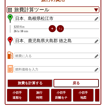
1213
Km
26
hr
10
min
小切手
旅行
小切手
小切手
旅
道順を
時間
距離をチ
地図
距