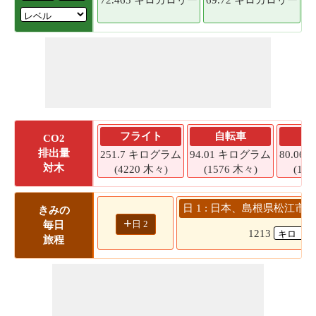
フライト
自転車
CO2
排出量
251.7 キログラム
94.01 キログラム
80.0
対木
(4220 木々)
(1576 木々)
(13
日 1 : 日本、島根県松江市 
きみの
+
日 2
毎日
1213
旅程