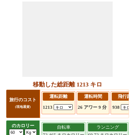
移動した総距離 1213 キロ
運転距離
運転時間
飛行距
旅行のコスト
1213
26 アワー 9 分
938
(現地通貨)
のカロリー
自転車
ランニング
72.465 キロカロリー
69.72 キロカロリー
6