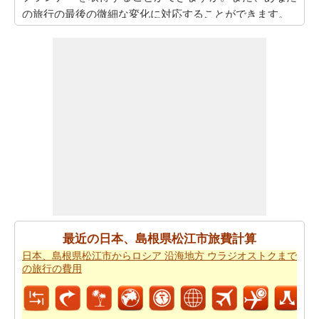
の旅行の最後の微細な変化に対応することができます。
また、あなたは目的地に到達した後、別の活動を計画す
るために、旅行時間を知りたいかもしれません。あなた
は
日本、島根県松江市から日本、鹿児島県大島郡 徳之島
までの移動時間
を取得することができます。
あなたは道路の旅の代わりに飛行を取ることによって、
時間と労力を節約しますか。このケースでは、
日本、島
根県松江市から日本、鹿児島県大島郡 徳之島までの飛行
距離
を認識する必要があります。
あなたは飛行機で旅行している場合、また、あなたの旅
のために必要な飛行時間を知りたいかもしれません。あ
なたは
日本、島根県松江市から日本、鹿児島県大島郡 徳
最近の日本、島根県松江市旅費計算
之島までの飛行時間
を得ることができます。
日本、島根県松江市からロシア 沿海地方 ウラジオストクまで
の旅行の費用
あなたは道路で旅行すると停止点やあなたの旅行の途中
可能性を知りたいことを決定した場合、あなたの
日本、
島根県松江市から日本、鹿児島県大島郡 徳之島までの道