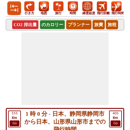
行き方
地図
旅行
時間
緯度経度
飛行距離
飛行時間
CO2 排出量
のカロリー
プランナー
旅費
旅程
1 時 0 分 - 日本、静岡県静岡市
555
405
Km
Km
から日本、山形県山形市までの
Go
Go
飛行時間