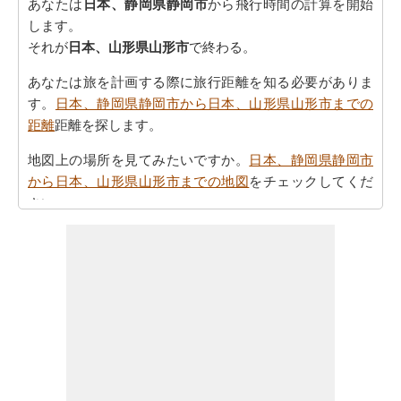
あなたは
日本、静岡県静岡市
から飛行時間の計算を開始
します。
それが
日本、山形県山形市
で終わる。
あなたは旅を計画する際に旅行距離を知る必要がありま
す。
日本、静岡県静岡市から日本、山形県山形市までの
距離
距離を探します。
地図上の場所を見てみたいですか。
日本、静岡県静岡市
から日本、山形県山形市までの地図
をチェックしてくだ
さい。
あなたは
日本、静岡県静岡市から日本、山形県山形市ま
での方向
を参照することで時間を無駄にすることなく、
目的地に着くことができます
あなたの目的地に到達するために必要な駆動時間を認識
していることが重要です。さらに、タスクを計画におけ
る公正なアイデアを提供します。あなたは
日本、静岡県
静岡市から日本、山形県山形市までの移動時間
知りたい