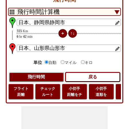
555
Km
6
hr
42
min
単位
自動
マイル
キロ
フライト
チェック
小切手
小切手
小
距離
ルート
距離をチ
道順を
地