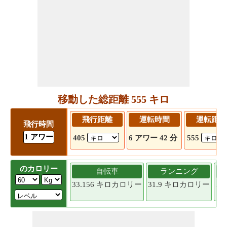
移動した総距離 555 キロ
飛行距離
運転時間
運転距離
飛行時間
1 アワー
405
6 アワー 42 分
555
のカロリー
自転車
ランニング
33.156 キロカロリー
31.9 キロカロリー
30