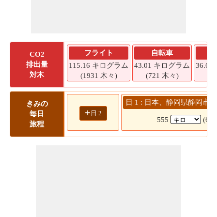
フライト
自転車
CO2
排出量
115.16 キログラム
43.01 キログラム
36.6
対木
(1931 木々)
(721 木々)
(6
日 1 : 日本、静岡県静岡市 
きみの
+
日 2
毎日
555
(6 
旅程