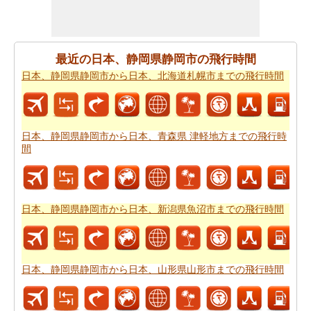
場合がありますので。
すべてのより良い計画にポイントするために必要な最も
重要なご旅行の要約を取得しますか。ここに - 旅行は日
最近の日本、静岡県静岡市の飛行時間
本、静岡県静岡市がら日本、山形県山形市から。あなた
日本、静岡県静岡市から日本、北海道札幌市までの飛行時間
は自分でより良い
日本、静岡県静岡市から日本、山形県
山形市までの旅行
を計画するのに役立ちます。
道路の旅の代わりに、長い旅のための飛行を好むだろ
日本、静岡県静岡市から日本、青森県 津軽地方までの飛行時
う。この場合には、
日本、静岡県静岡市から日本、山形
間
県山形市までの飛行距離
を知ることが重要です。
あなたは未知の街にしようとしている場合、その場所内
のルートを知ることが不可欠です。このルートプランナ
日本、静岡県静岡市から日本、新潟県魚沼市までの飛行時間
ーは、あなたの旅のでの中間点と一緒にあなた
日本、静
岡県静岡市から日本、山形県山形市までの道路ルートプ
ラン
を与える。
日本、静岡県静岡市から日本、山形県山形市までの飛行時間
あなたの旅のための全体計画を持った後、あなたはま
た、旅費の推定値を取得したいと思います。
日本、静岡
県静岡市から日本、山形県山形市までの旅行の費用
をチ