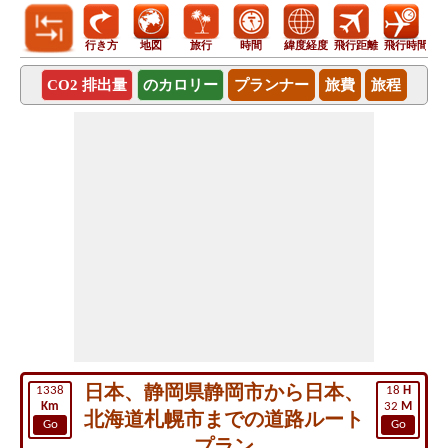
行き方
地図
旅行
時間
緯度経度
飛行距離
飛行時間
CO2 排出量
のカロリー
プランナー
旅費
旅程
日本、静岡県静岡市から日本、
1338
18
H
Km
32
M
北海道札幌市までの道路ルート
Go
Go
プラン