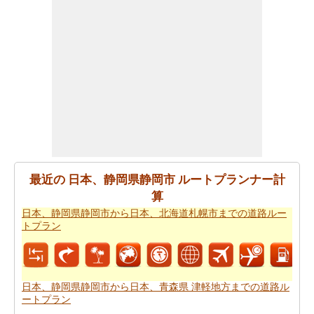
すか。あなたの
日本、静岡県静岡市から日本、北海道札
幌市までの旅行
を計画しますスマートルートプランナー
を取得することができます。また、あなたの旅の最後の
微細な変化に対応することができます。
あなたが到達するために急いでいる場合ので、あなた
は、飛行機で行くことを好みます。あなたは日本、静岡
県静岡市と日本、北海道札幌市の間の飛行距離を知りた
いですか。あなたはまた
日本、静岡県静岡市から日本、
北海道札幌市までの飛行距離
.
あなたは旅に時間の制約を持っていますか。 の場合、あ
最近の 日本、静岡県静岡市 ルートプランナー計
なたは非常によくあなたの時間を管理しなければならな
算
いし、これのためにあなたは
日本、静岡県静岡市から日
日本、静岡県静岡市から日本、北海道札幌市までの道路ルー
本、北海道札幌市までの飛行時間
を知っている必要があ
トプラン
ります。
あなたのルートを得ることが計画された後、あなたの旅
のために駆動するためのコストの公正な見積もりを有す
日本、静岡県静岡市から日本、青森県 津軽地方までの道路ル
ートプラン
ることが重要です。あなたはこの旅費計算機を使用して