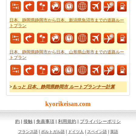
日本、静岡県静岡市から日本、北海道札幌市までの旅行
の費用
を得ることができます。
日本、静岡県静岡市から日本、新潟県魚沼市までの道路ルー
トプラン
日本、静岡県静岡市から日本、山形県山形市までの道路ルー
トプラン
>
もっと 日本、静岡県静岡市 ルートプランナー計算
kyorikeisan.com
約
|
接触
|
免責事項
|
利用規約
|
プライバシーポリシ
フランス語
|
ポルトガル語
|
ドイツ人
|
スペイン語
|
英語