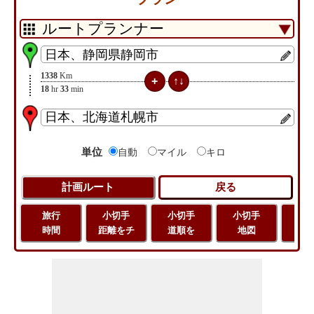
1338
Km
18
hr
33
min
単位
自動
マイル
キロ
旅行
小切手
小切手
小切手
旅
時間
距離をチ
道順を
地図
距