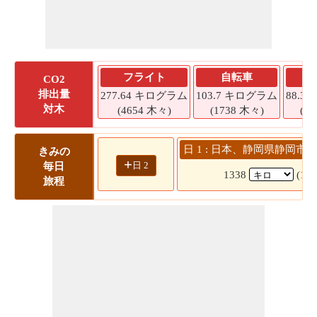
フライト
自転車
CO2
排出量
277.64 キログラム
103.7 キログラム
88.3
対木
(4654 木々)
(1738 木々)
(1
日 1 : 日本、静岡県静岡市 
きみの
+
日 2
毎日
1338
(18
旅程