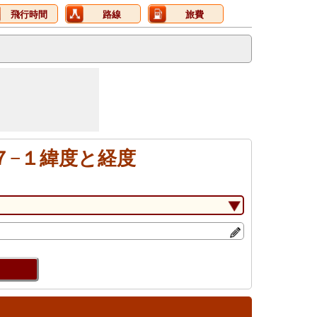
飛行時間
路線
旅費
３７−１緯度と経度