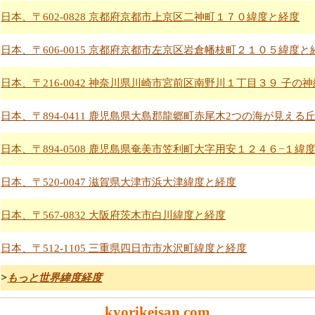
日本、〒602-0828 京都府京都市上京区二神町１７０緯度と経度
日本、〒606-0015 京都府京都市左京区岩倉幡枝町２１０５緯度と
日本、〒216-0042 神奈川県川崎市宮前区南野川１丁目３９ 子の
日本、〒894-0411 鹿児島県大島郡龍郷町赤尾木2つの海が見える
日本、〒894-0508 鹿児島県奄美市笠利町大字用安１２４６−１緯
日本、〒520-0047 滋賀県大津市浜大津緯度と経度
日本、〒567-0832 大阪府茨木市白川緯度と経度
日本、〒512-1105 三重県四日市市水沢町緯度と経度
>
もっと世界緯度経度
kyorikeisan.com