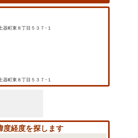
亀市土器町東８丁目５３７−１
亀市土器町東８丁目５３７−１
の緯度経度を探します