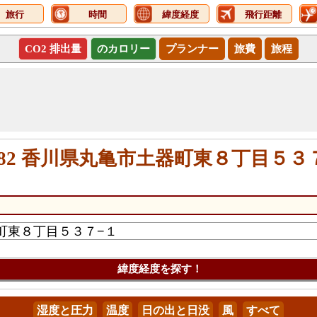
旅行
時間
緯度経度
飛行距離
CO2 排出量
のカロリー
プランナー
旅費
旅程
0082 香川県丸亀市土器町東８丁目５