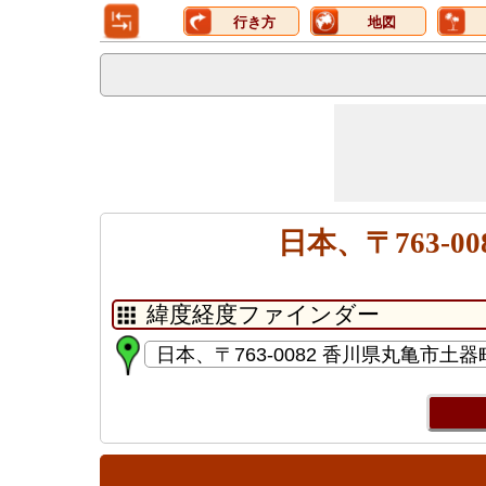
行き方
地図
日本、〒763-