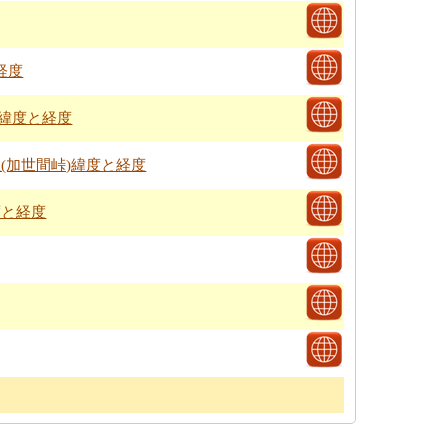
経度
神緯度と経度
丘(加世間峠)緯度と経度
度と経度