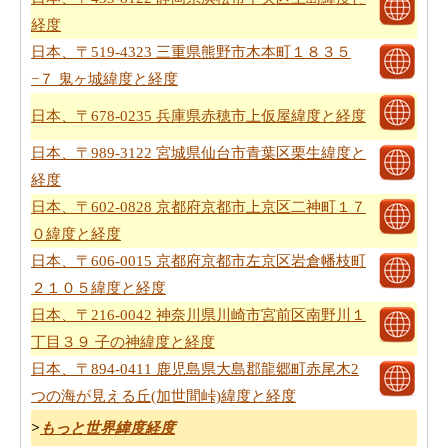
経度
日本、〒519-4323 三重県熊野市木本町１８３５
−７ 鬼ヶ城緯度と経度
日本、〒678-0235 兵庫県赤穂市上仮屋緯度と経度
日本、〒989-3122 宮城県仙台市青葉区栗生緯度と
経度
日本、〒602-0828 京都府京都市上京区二神町１７
０緯度と経度
日本、〒606-0015 京都府京都市左京区岩倉幡枝町
２１０５緯度と経度
日本、〒216-0042 神奈川県川崎市宮前区南野川１
丁目３９ 子の神緯度と経度
日本、〒894-0411 鹿児島県大島郡龍郷町赤尾木2
つの海が見える丘(加世間峠)緯度と経度
>
もっと世界緯度経度