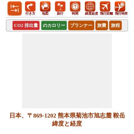
行き方
地図
旅行
時間
緯度経度
飛行距離
飛行時間
CO2 排出量
のカロリー
プランナー
旅費
旅程
日本、〒869-1202 熊本県菊池市旭志麓 鞍岳
緯度と経度