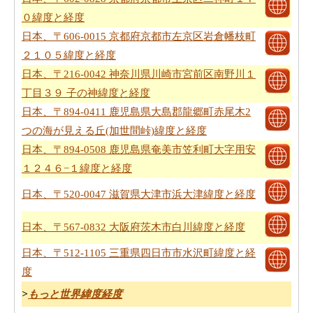
０緯度と経度
日本、〒606-0015 京都府京都市左京区岩倉幡枝町
２１０５緯度と経度
日本、〒216-0042 神奈川県川崎市宮前区南野川１
丁目３９ 子の神緯度と経度
日本、〒894-0411 鹿児島県大島郡龍郷町赤尾木2
つの海が見える丘(加世間峠)緯度と経度
日本、〒894-0508 鹿児島県奄美市笠利町大字用安
１２４６−１緯度と経度
日本、〒520-0047 滋賀県大津市浜大津緯度と経度
日本、〒567-0832 大阪府茨木市白川緯度と経度
日本、〒512-1105 三重県四日市市水沢町緯度と経
度
>
もっと世界緯度経度