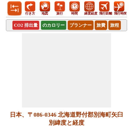
行き方
地図
旅行
時間
緯度経度
飛行距離
飛行時間
CO2 排出量
のカロリー
プランナー
旅費
旅程
日本、〒086-0346 北海道野付郡別海町矢臼
別緯度と経度