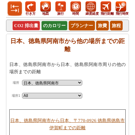
行き方
地図
旅行
時間
緯度経度
飛行距離
飛行時間
CO2 排出量
のカロリー
プランナー
旅費
旅程
日本、徳島県阿南市から他の場所までの距
離
日本、徳島県阿南市から日本、徳島県阿南市周りの他の
場所までの距離
場所
場所1
日本、徳島県阿南市から日本、〒770-0926 徳島県徳島市
伊賀町までの距離