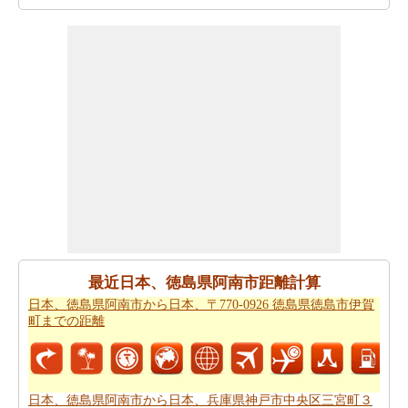
９ 三宮までの方向
を参照して下さい。
日本、徳島県阿南市から日本、兵庫県神戸市中央区三宮
町３丁目９ 三宮まで 飛行機で飛びます、距離がどのぐら
いかかります。
日本、徳島県阿南市から日本、兵庫県神
戸市中央区三宮町３丁目９ 三宮までの飛行距離
はチェッ
クします。
走行時間は走行距離といっように大切な事です。その
為、あなたは
日本、徳島県阿南市から日本、兵庫県神戸
市中央区三宮町３丁目９ 三宮までの移動時間
からひつよ
うです。走行距離をつかってしょよう時間は日本、徳島
県阿南市から日本、兵庫県神戸市中央区三宮町３丁目９
三宮まで計ります。
最近日本、徳島県阿南市距離計算
日本、徳島県阿南市から日本、〒770-0926 徳島県徳島市伊賀
日本、徳島県阿南市から日本、兵庫県神戸市中央区三宮
町までの距離
町３丁目９ 三宮まで良プランが欲しいですか。知る事は
どの方を使って
日本、徳島県阿南市から日本、兵庫県神
戸市中央区三宮町３丁目９ 三宮までの旅行
するんです。
日本、徳島県阿南市から日本、兵庫県神戸市中央区三宮町３