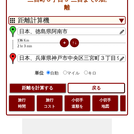
離
136
Km
2
hr
3
min
単位
自動
マイル
キロ
旅行
旅行
小切手
小切手
旅
時間
コスト
道順を
地図
距