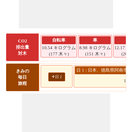
自転車
車
S
CO2
排出量
10.54 キログラム
8.98 キログラム
12.17
対木
(177 木々)
(151 木々)
(204
日 1 : 日本、徳島県阿南市
きみの
+
日 2
毎日
136
旅程