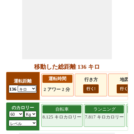
移動した総距離 136 キロ
運転時間
行き方
地図
運転距離
行く!
行く!
136
2 アワー 2 分
のカロリー
自転車
ランニング
8.125 キロカロリー
7.817 キロカロリー
7.