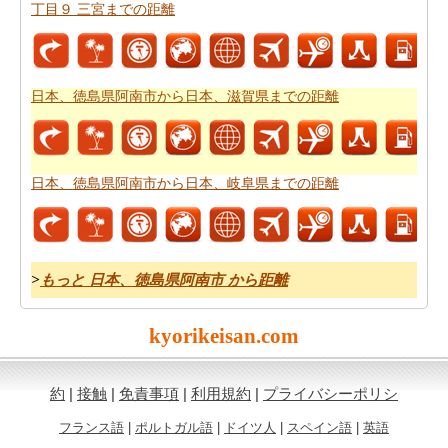
道路走行は疲れて感じますか。飛行機で飛びてかかる時
丁目９ 三宮までの距離
間は知りたいんですか。
日本、徳島県阿南市から日本、
兵庫県神戸市中央区三宮町３丁目９ 三宮までの飛行時間
チェックします。
日本、徳島県阿南市から日本、滋賀県までの距離
それはあなたの旅のルートを計画するのは面倒ですか？
このルートプランナーは、
日本、徳島県阿南市から日
本、兵庫県神戸市中央区三宮町３丁目９ 三宮までの道路
日本、徳島県阿南市から日本、岐阜県までの距離
ルートプラン
提供します。
あなたは、道路に旅行を取ることを計画していますか？
あなたはこの旅行で過ごすことになります燃料費の見積
もりをしたいですか？
日本、徳島県阿南市から日本、兵
>
もっと 日本、徳島県阿南市 から距離
庫県神戸市中央区三宮町３丁目９ 三宮までの旅行の費用
を確認してください。
kyorikeisan.com
*この結果は近似です。道路状況や流用や気象条件や交通などが走
約
|
接触
|
免責事項
|
利用規約
|
プライバシーポリシ
行距離にかかわります。
フランス語
|
ポルトガル語
|
ドイツ人
|
スペイン語
|
英語