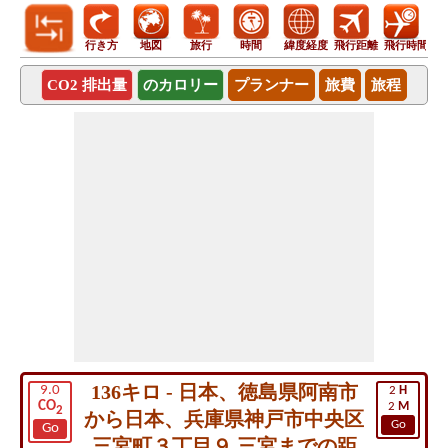
行き方
地図
旅行
時間
緯度経度
飛行距離
飛行時間
CO2 排出量
のカロリー
プランナー
旅費
旅程
136キロ - 日本、徳島県阿南市
9.0
2
H
CO
2
M
2
から日本、兵庫県神戸市中央区
Go
Go
三宮町３丁目９ 三宮までの距