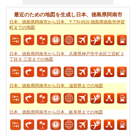
の途中でポイントを与えマップたいですか。
日本、徳島
県阿南市から日本、滋賀県までの道路ルートプラン
はあ
最近のための地図を生成し日本、徳島県阿南市
なたがチェックすることをお勧めします。
日本、徳島県阿南市から日本、〒770-0926 徳島県徳島市伊賀
町までの地図
あなたは旅行のための旅行費用計算機を探しています
か。あなたは
日本、徳島県阿南市から日本、滋賀県まで
の旅行の費用
を見つけることができます。
日本、徳島県阿南市から日本、兵庫県神戸市中央区三宮町３
丁目９ 三宮までの地図
日本、徳島県阿南市から日本、滋賀県までの地図
日本、徳島県阿南市から日本、岐阜県までの地図