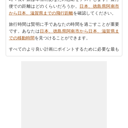
便での距離はどのくらいだろうか。
日本、徳島県阿南市
から日本、滋賀県までの飛行距離
を確認してください。
旅行時間は賢明に手であなたの時間を過ごすことが重要
です。あなたは
日本、徳島県阿南市から日本、滋賀県ま
での移動時間
を見つけることができます。
すべてのより良い計画にポイントするために必要な最も
重要なご旅行の要約を取得しますか。ここに - 旅行は
日
本、徳島県阿南市から日本、滋賀県までの旅行
を計画す
るのに役立ちます。
ご旅行中の時間的な制約がありましたか。より良いあな
たの飛行時間を管理するために探しますか。あなたは
日
本、徳島県阿南市から日本、滋賀県までの飛行時間
を見
つけることができます。自分がより良い日本、徳島県阿
南市から日本、滋賀県までのあなたの旅行を計画するの
に役立ちます。
あなたはそれが確からしいの停止ポイントとあなたの旅