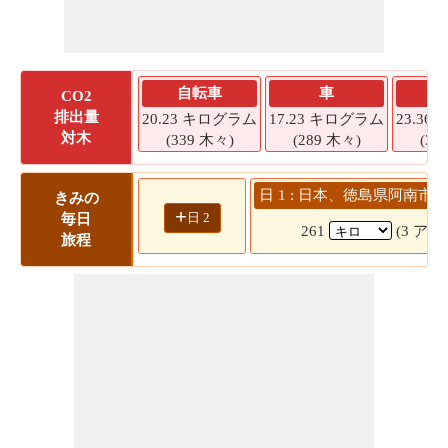
自転車
車
CO2
排出量
20.23 キログラム
17.23 キログラム
23.3
対木
(339 木々)
(289 木々)
(39
日 1 : 日本、徳島県阿南市 
きみの
+
日 2
毎日
261
(3 アワ
旅程