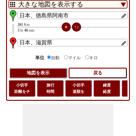
261
Km
3
hr
46
min
単位
自動
マイル
キロ
小切手
旅行
小切手
緯度
旅
距離をチ
時間
道順を
経度
距