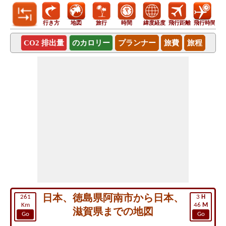
行き方
地図
旅行
時間
緯度経度
飛行距離
飛行時間
CO2 排出量
のカロリー
プランナー
旅費
旅程
日本、徳島県阿南市から日本、
261
3
H
Km
46
M
滋賀県までの地図
Go
Go