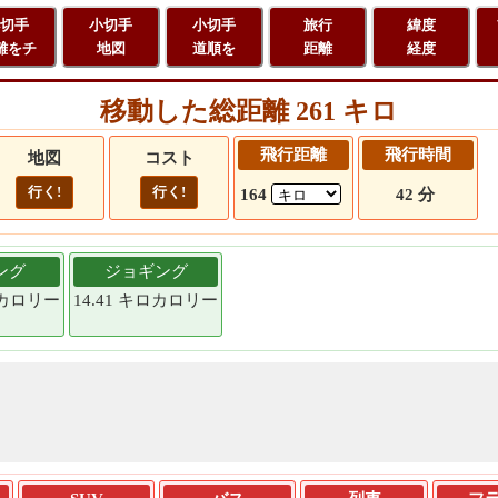
切手
小切手
小切手
旅行
緯度
離をチ
地図
道順を
距離
経度
移動した総距離 261 キロ
飛行距離
飛行時間
地図
コスト
行く!
行く!
164
42 分
ング
ジョギング
キロカロリー
14.41 キロカロリー