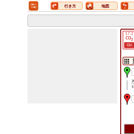
行き方
地図
17.2
CO
2
Go
2
3