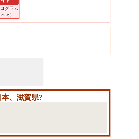
ライト
 キログラム
8 木々)
本、滋賀県?