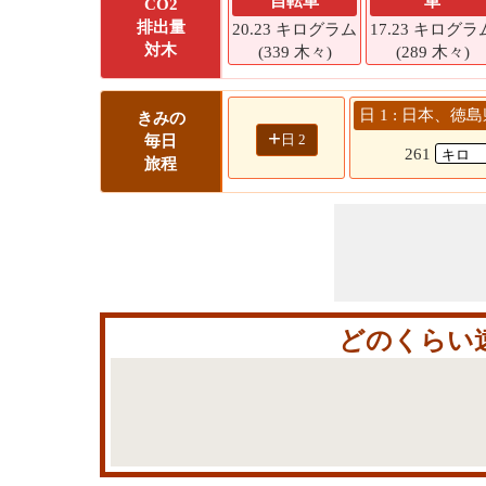
自転車
車
CO2
排出量
20.23 キログラム
17.23 キログラ
対木
(339 木々)
(289 木々)
日 1 : 日本、徳
きみの
+
日 2
毎日
261
旅程
どのくらい