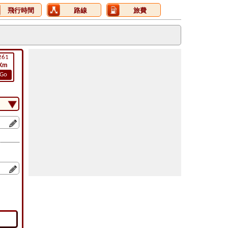
飛行時間
路線
旅費
261
Km
Go