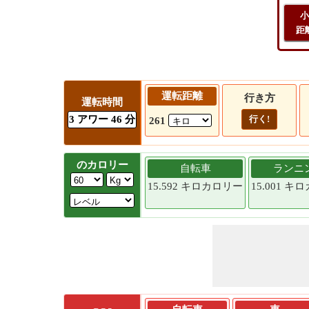
小
距
運転距離
行き方
運転時間
3 アワー 46 分
行く!
261
のカロリー
自転車
ランニ
15.592 キロカロリー
15.001 