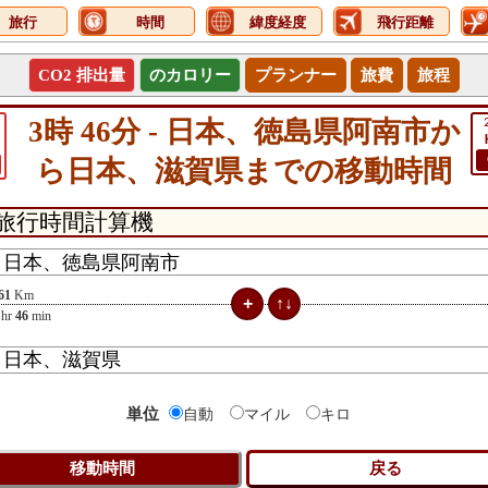
旅行
時間
緯度経度
飛行距離
CO2 排出量
のカロリー
プランナー
旅費
旅程
3時 46分 - 日本、徳島県阿南市か
ら日本、滋賀県までの移動時間
61
Km
hr
46
min
単位
自動
マイル
キロ