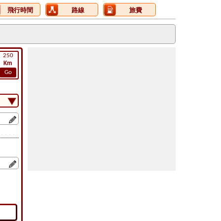
飛行時間
路線
旅費
250
Km
Go