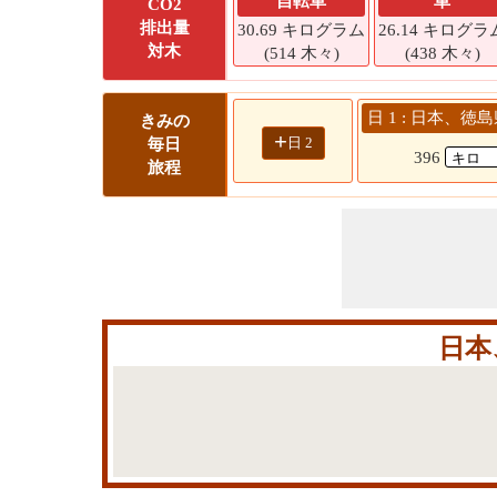
自転車
車
CO2
排出量
30.69 キログラム
26.14 キログラ
対木
(514 木々)
(438 木々)
日 1 : 日本、徳
きみの
+
日 2
毎日
396
旅程
日本