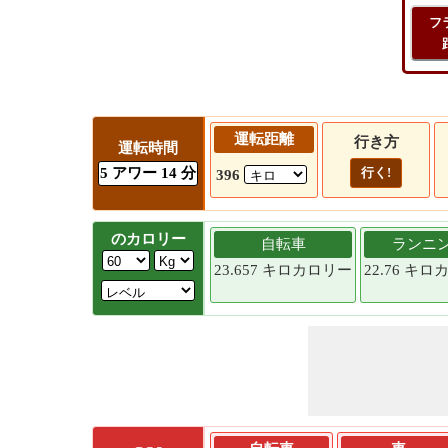
フ
運転距離
行き方
運転時間
5 アワー 14 分
行く!
396
のカロリー
自転車
ランニ
23.657 キロカロリー
22.76 キ