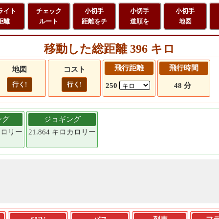
ライト
チェック
小切手
小切手
小切手
距離
ルート
距離をチ
道順を
地図
移動した総距離 396 キロ
飛行距離
飛行時間
地図
コスト
行く!
行く!
250
48 分
ング
ジョギング
ロカロリー
21.864 キロカロリー