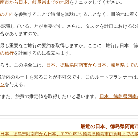
南市から日本、岐阜県までの地図
をチェックしてください。
の方向
を参照することで時間を無駄にすることなく、目的地に着
を認識していることが重要です。さらに、タスクを計画における公
合がありますので。
最も重要なご旅行の要約を取得しますか。ここに - 旅行は日本、
の旅行
を計画するのに役立ちます。
ろう。この場合には、
日本、徳島県阿南市から日本、岐阜県まで
場所内のルートを知ることが不可欠です。このルートプランナーは
ン
を与える。
はまた、旅費の推定値を取得したいと思います。
日本、徳島県阿南
最近の日本、徳島県阿南
日本、徳島県阿南市から日本、〒770-0926 徳島県徳島市伊賀町までの