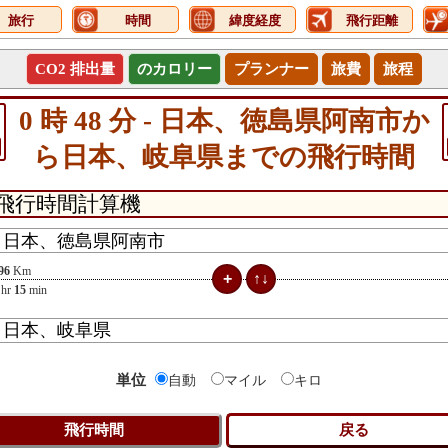
旅行
時間
緯度経度
飛行距離
CO2 排出量
のカロリー
プランナー
旅費
旅程
0 時 48 分 - 日本、徳島県阿南市か
ら日本、岐阜県までの飛行時間
96
Km
hr
15
min
単位
自動
マイル
キロ