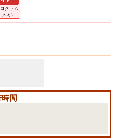
ライト
 キログラム
8 木々)
行時間