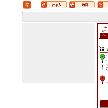
行き方
地図
396
Km
Go
3
5