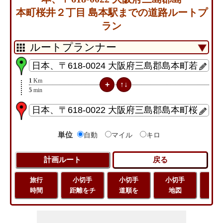
本町桜井２丁目 島本駅までの道路ルートプ
ラン
1
Km
5
min
単位
自動
マイル
キロ
旅行
小切手
小切手
小切手
旅
時間
距離をチ
道順を
地図
距