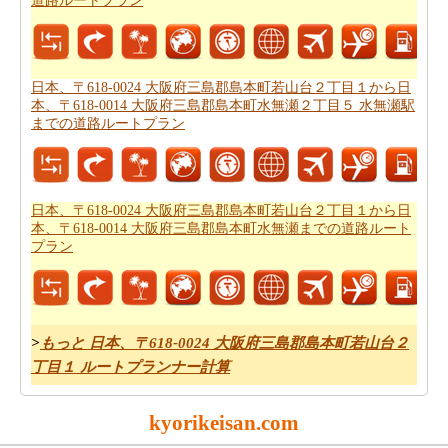
道路ルートプラン
618-0024 大阪府三島郡島本町若山台２丁目１と日本、〒
618-0022 大阪府三島郡島本町桜井２丁目 島本駅の間の飛
行距離を知りたいですか。あなたはまた
日本、〒618-
0024 大阪府三島郡島本町若山台２丁目１から日本、〒
日本、〒618-0024 大阪府三島郡島本町若山台２丁目１から日
本、〒618-0014 大阪府三島郡島本町水無瀬２丁目５ 水無瀬駅
618-0022 大阪府三島郡島本町桜井２丁目 島本駅までの飛
までの道路ルートプラン
行距離
.
あなたは旅に時間の制約を持っていますか。 の場合、あ
なたは非常によくあなたの時間を管理しなければならな
日本、〒618-0024 大阪府三島郡島本町若山台２丁目１から日
いし、これのためにあなたは
日本、〒618-0024 大阪府三
本、〒618-0014 大阪府三島郡島本町水無瀬までの道路ルート
島郡島本町若山台２丁目１から日本、〒618-0022 大阪府
プラン
三島郡島本町桜井２丁目 島本駅までの飛行時間
を知って
いる必要があります。
あなたのルートを得ることが計画された後、あなたの旅
>
もっと 日本、〒618-0024 大阪府三島郡島本町若山台２
のために駆動するためのコストの公正な見積もりを有す
丁目１ ルートプランナー計算
ることが重要です。あなたはこの旅費計算機を使用して
日本、〒618-0024 大阪府三島郡島本町若山台２丁目１か
kyorikeisan.com
ら日本、〒618-0022 大阪府三島郡島本町桜井２丁目 島本