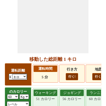
移動した総距離 1 キロ
運転時間
行き方
地図
運転距離
行く!
行く!
1
5 分
のカロリー
ウォーキング
ジョギング
ランニン
51 カロリー
56 カロリー
60 カロリ