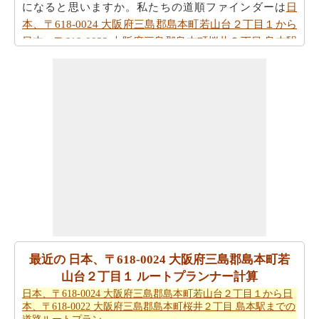
になると思いますか。私たちの道順ファインダーは
日
本、〒618-0024 大阪府三島郡島本町若山台２丁目１から
日本、〒618-0022 大阪府三島郡島本町桜井２丁目 島本駅
までの方向
で提供します！
旅行時間が考慮されるべきもう一つの重要な点です。だ
から、あなたはまた
日本、〒618-0024 大阪府三島郡島本
町若山台２丁目１から日本、〒618-0022 大阪府三島郡島
本町桜井２丁目 島本駅までの移動時間
で見たいと思うか
もしれません！
あなたは自身であなたの旅行を計画するのに疲れていま
すか。あなたの
日本、〒618-0024 大阪府三島郡島本町若
山台２丁目１から日本、〒618-0022 大阪府三島郡島本町
桜井２丁目 島本駅までの旅行
を計画しますスマートルー
トプランナーを取得することができます。また、あなた
最近の 日本、〒618-0024 大阪府三島郡島本町若
の旅の最後の微細な変化に対応することができます。
山台２丁目１ ルートプランナー計算
日本、〒618-0024 大阪府三島郡島本町若山台２丁目１から日
あなたが到達するために急いでいる場合ので、あなた
本、〒618-0022 大阪府三島郡島本町桜井２丁目 島本駅までの
は、飛行機で行くことを好みます。あなたは日本、〒