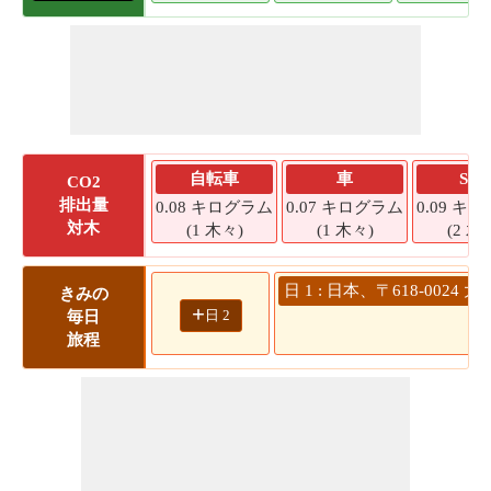
自転車
車
SU
CO2
排出量
0.08 キログラム
0.07 キログラム
0.09 キ
対木
(1 木々)
(1 木々)
(2 木
日 1 : 日本、〒618-00
きみの
+
日 2
毎日
旅程