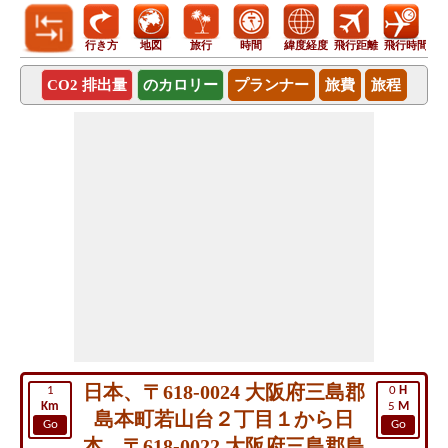
行き方
地図
旅行
時間
緯度経度
飛行距離
飛行時間
CO2 排出量
のカロリー
プランナー
旅費
旅程
日本、〒618-0024 大阪府三島郡
1
0
H
Km
5
M
島本町若山台２丁目１から日
Go
Go
本、〒618-0022 大阪府三島郡島