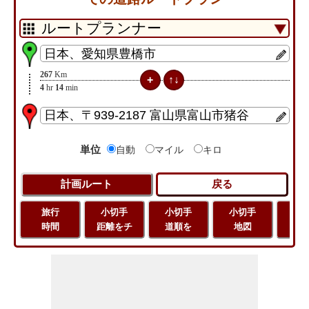
267
Km
4
hr
14
min
単位
自動
マイル
キロ
旅行
小切手
小切手
小切手
旅
時間
距離をチ
道順を
地図
距