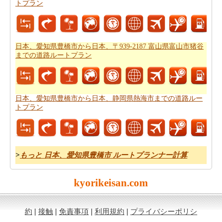
トプラン
あなたのルートを得ることが計画された後、あなたの旅
のために駆動するためのコストの公正な見積もりを有す
ることが重要です。あなたはこの旅費計算機を使用して
日本、愛知県豊橋市から日本、〒939-2187 富山県富山市
日本、愛知県豊橋市から日本、〒939-2187 富山県富山市猪谷
猪谷までの旅行の費用
を得ることができます。
までの道路ルートプラン
日本、愛知県豊橋市から日本、静岡県熱海市までの道路ルー
トプラン
>
もっと 日本、愛知県豊橋市 ルートプランナー計算
kyorikeisan.com
約
|
接触
|
免責事項
|
利用規約
|
プライバシーポリシ