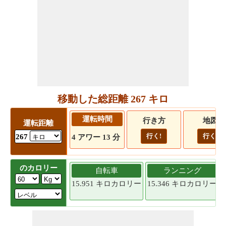
移動した総距離 267 キロ
運転時間
行き方
地図
運転距離
行く!
行く!
267
4 アワー 13 分
のカロリー
自転車
ランニング
15.951 キロカロリー
15.346 キロカロリー