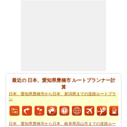
あなたは自身であなたの旅行を計画するのに疲れていま
すか。あなたの
日本、愛知県豊橋市から日本、〒939-
2187 富山県富山市猪谷までの旅行
を計画しますスマート
ルートプランナーを取得することができます。また、あ
なたの旅の最後の微細な変化に対応することができま
す。
あなたが到達するために急いでいる場合ので、あなた
は、飛行機で行くことを好みます。あなたは日本、愛知
県豊橋市と日本、〒939-2187 富山県富山市猪谷の間の飛
行距離を知りたいですか。あなたはまた
日本、愛知県豊
橋市から日本、〒939-2187 富山県富山市猪谷までの飛行
最近の 日本、愛知県豊橋市 ルートプランナー計
距離
.
算
あなたは旅に時間の制約を持っていますか。 の場合、あ
日本、愛知県豊橋市から日本、新潟県までの道路ルートプラ
なたは非常によくあなたの時間を管理しなければならな
ン
いし、これのためにあなたは
日本、愛知県豊橋市から日
本、〒939-2187 富山県富山市猪谷までの飛行時間
を知っ
ている必要があります。
日本、愛知県豊橋市から日本、岐阜県高山市までの道路ルー