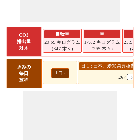
自転車
車
S
CO2
排出量
20.69 キログラム
17.62 キログラム
23.9
対木
(347 木々)
(295 木々)
(40
日 1 : 日本、愛知県豊橋市 -
きみの
+
日 2
毎日
267
旅程