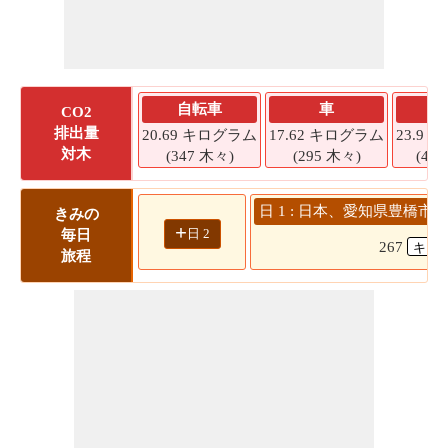
自転車
車
S
CO2
排出量
20.69 キログラム
17.62 キログラム
23.9
対木
(347 木々)
(295 木々)
(40
日 1 : 日本、愛知県豊橋市 -
きみの
+
日 2
毎日
267
旅程