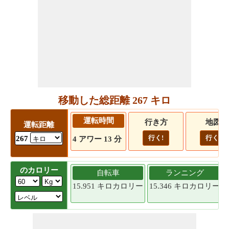
移動した総距離 267 キロ
運転時間
行き方
地図
運転距離
行く!
行く!
267
4 アワー 13 分
のカロリー
自転車
ランニング
15.951 キロカロリー
15.346 キロカロリー