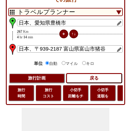
267
Km
4
hr
14
min
単位
自動
マイル
キロ
旅行
旅行
小切手
小切手
小
時間
コスト
距離をチ
道順を
地