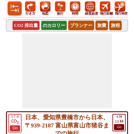
行き方
地図
旅行
時間
緯度経度
飛行距離
飛行時間
CO2 排出量
のカロリー
プランナー
旅費
旅程
日本、愛知県豊橋市から日本、
17.6
4
H
CO
13
M
2
〒939-2187 富山県富山市猪谷ま
Go
Go
での旅行