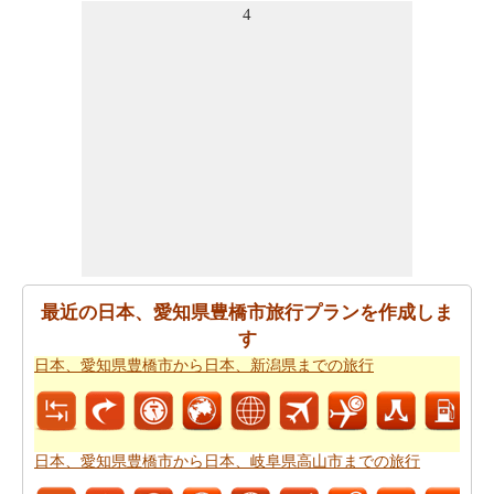
あなたの旅行の計画を実行するために走行時間は非常に
4
重要です。ここでおおよその時間を取得することによ
り、あなたの旅行を計画-
日本、愛知県豊橋市から日本、
〒939-2187 富山県富山市猪谷までの移動時間
。
日本、愛知県豊橋市が日本、〒939-2187 富山県富山市猪
谷からの飛ぶことを計画します。
日本、愛知県豊橋市か
ら日本、〒939-2187 富山県富山市猪谷までの飛行時間
の
推定をしたいですか。
あなたの旅行プランをもらった後、あなたはまた、ルー
トプランナーの助けを借りて計画された
日本、愛知県豊
橋市から日本、〒939-2187 富山県富山市猪谷までの道路
最近の日本、愛知県豊橋市旅行プランを作成しま
ルートプラン
を取得したいと思います。
す
日本、愛知県豊橋市から日本、新潟県までの旅行
あなたの旅のための全体計画を持った後、あなたはま
た、旅費の推定値を取得したいと思います。
日本、愛知
県豊橋市から日本、〒939-2187 富山県富山市猪谷までの
旅行の費用
をチェックすることができます。
日本、愛知県豊橋市から日本、岐阜県高山市までの旅行