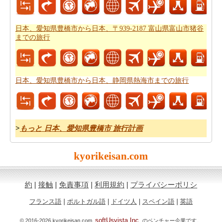
日本、愛知県豊橋市から日本、〒939-2187 富山県富山市猪谷
までの旅行
日本、愛知県豊橋市から日本、静岡県熱海市までの旅行
>
もっと 日本、愛知県豊橋市 旅行計画
kyorikeisan.com
約
|
接触
|
免責事項
|
利用規約
|
プライバシーポリシ
フランス語
|
ポルトガル語
|
ドイツ人
|
スペイン語
|
英語
softUsvista Inc.
© 2016-2026 kyorikeisan.com.
のベンチャー企業です。