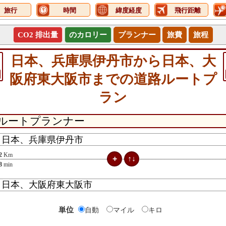
旅行
時間
緯度経度
飛行距離
CO2 排出量
のカロリー
プランナー
旅費
旅程
日本、兵庫県伊丹市から日本、大
阪府東大阪市までの道路ルートプ
ラン
2
Km
8
min
単位
自動
マイル
キロ