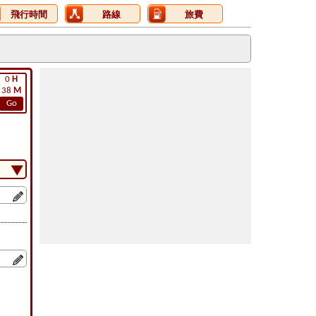
飛行時間
路線
旅費
0
H
38
M
Go