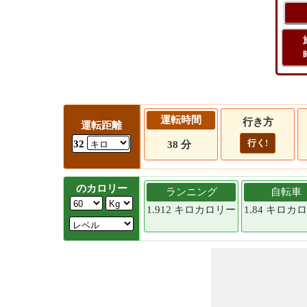
運転時間
行き方
運転距離
行く!
32
38 分
のカロリー
ランニング
自転車
1.912 キロカロリー
1.84 キロカ