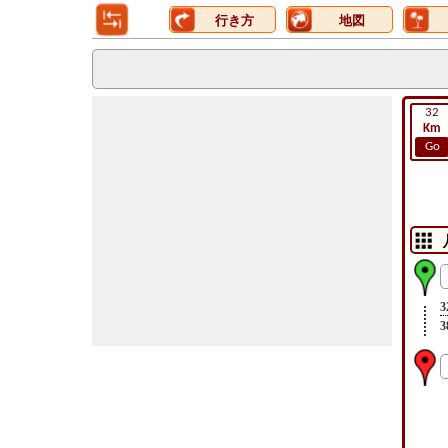
行き方
地図
32
Km
Go
3
3