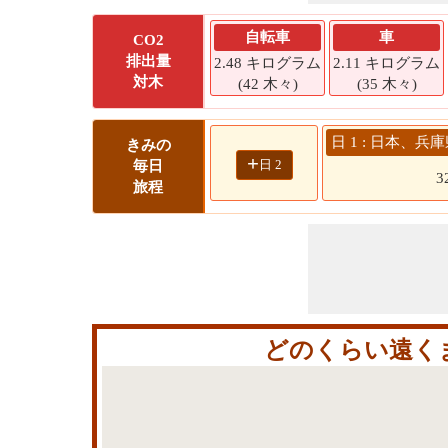
自転車
車
CO2
排出量
2.48 キログラム
2.11 キログラム
対木
(42 木々)
(35 木々)
日 1 : 日本、兵
きみの
+
日 2
毎日
3
旅程
どのくらい遠く