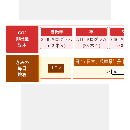
自転車
車
SU
CO2
排出量
2.48 キログラム
2.11 キログラム
2.86 キ
対木
(42 木々)
(35 木々)
(48 木
日 1 : 日本、兵庫県伊丹市 
きみの
+
日 2
毎日
32
旅程