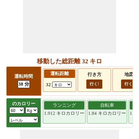
移動した総距離 32 キロ
運転距離
行き方
地図
運転時間
38 分
行く!
行く!
32
のカロリー
ランニング
自転車
1.912 キロカロリー
1.84 キロカロリー
1.