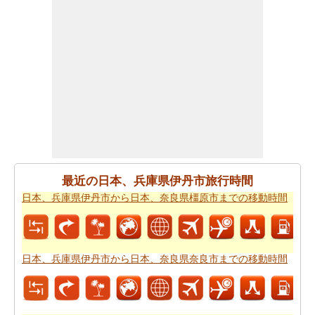
あなたは、あなたの旅を計画する際に走行距離を知る必
要があります。
日本、兵庫県伊丹市から日本、大阪府東
大阪市までの距離
を探します
日本、兵庫県伊丹市 から日本、大阪府東大阪市まで 飛行
機で飛びます、距離がどのぐらいかかります。
日本、兵
庫県伊丹市から日本、大阪府東大阪市までの飛行距離
確
認してください。
日本、兵庫県伊丹市から日本、大阪府東大阪市までの旅
最近の日本、兵庫県伊丹市旅行時間
行
する方法については、旅行の要約を取得します。
日本、兵庫県伊丹市から日本、奈良県橿原市までの移動時間
あなたはいつも道路で旅行中に多くの時間を費やすこと
はできません。あなたは飛行機で行く方が良いかもしれ
ません。
日本、兵庫県伊丹市から日本、大阪府東大阪市
日本、兵庫県伊丹市から日本、奈良県奈良市までの移動時間
までの飛行時間
をもらいます。
新しい場所に行くの後、あなたの目的地へのルートを知
ることが重要です。場合はルートを認識していません、