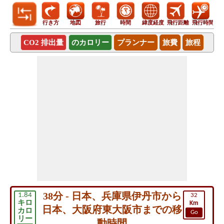
行き方
地図
旅行
時間
緯度経度
飛行距離
飛行時間
CO2 排出量
のカロリー
プランナー
旅費
旅程
38分 - 日本、兵庫県伊丹市から
1.84
32
キロ
Km
日本、大阪府東大阪市までの移
カロ
Go
リー
動時間