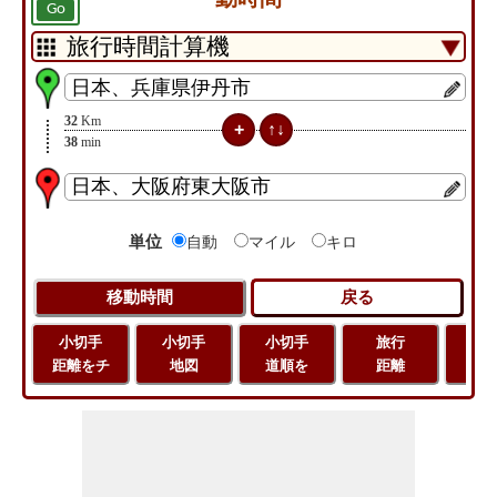
Go
32
Km
38
min
単位
自動
マイル
キロ
小切手
小切手
小切手
旅行
緯
距離をチ
地図
道順を
距離
経